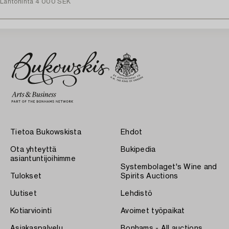
Lähtöhinta
4 000 SEK
Tietoa Bukowskista
Ehdot
Ota yhteyttä
Bukipedia
asiantuntijoihimme
Systembolaget's Wine and
Tulokset
Spirits Auctions
Uutiset
Lehdistö
Kotiarviointi
Avoimet työpaikat
Asiakaspalvelu
Bonhams - All auctions