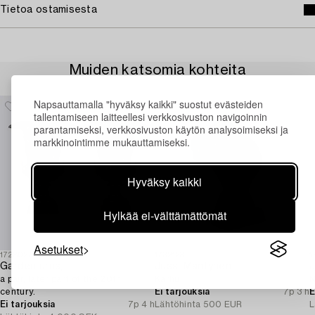
Tietoa ostamisesta
Muiden katsomia kohteita
Napsauttamalla "hyväksy kaikki" suostut evästeiden
tallentamiseen laitteellesi verkkosivuston navigoinnin
parantamiseksi, verkkosivuston käytön analysoimiseksi ja
markkinointimme mukauttamiseksi.
Hyväksy kaikki
Hylkää ei-välttämättömät
Asetukset
1728027
1732123
1
Garden urns,
Jussi Mäntynen
J
a pair, later part of the 20th
Karhu.
N
century.
Ei tarjouksia
7p 3 h
E
Ei tarjouksia
7p 4 h
Lähtöhinta
500 EUR
L