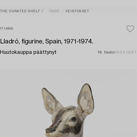
THE CURATED SHELF
TAIDE
VEISTOKSET
1714959
Lladró, figurine, Spain, 1971-1974.
Huutokauppa päättynyt
16. touko
19:03 CEST