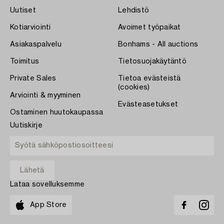
Uutiset
Lehdistö
Kotiarviointi
Avoimet työpaikat
Asiakaspalvelu
Bonhams - All auctions
Toimitus
Tietosuojakäytäntö
Private Sales
Tietoa evästeistä
(cookies)
Arviointi & myyminen
Evästeasetukset
Ostaminen huutokaupassa
Uutiskirje
Lataa sovelluksemme
App Store