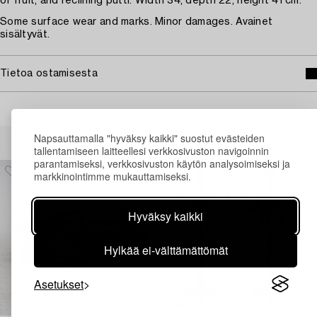
of fruit, and reclining putti. Width 34, depth 22, height 41 cm.
Some surface wear and marks. Minor damages. Avainet
sisältyvät.
Tietoa ostamisesta
Muiden katsomia kohteita
Napsauttamalla "hyväksy kaikki" suostut evästeiden
tallentamiseen laitteellesi verkkosivuston navigoinnin
parantamiseksi, verkkosivuston käytön analysoimiseksi ja
markkinointimme mukauttamiseksi.
Hyväksy kaikki
Hylkää ei-välttämättömät
Asetukset