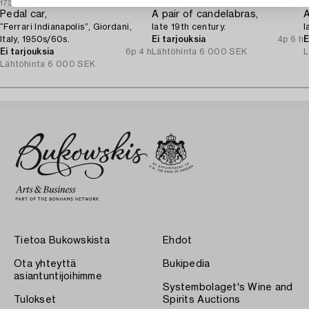
1731456
1706420
1
Pedal car,
A pair of candelabras,
A
“Ferrari Indianapolis”, Giordani,
late 19th century.
l
Italy, 1950s/60s.
Ei tarjouksia
4p 6 h
E
Ei tarjouksia
6p 4 h
Lähtöhinta
6 000 SEK
L
Lähtöhinta
6 000 SEK
Tietoa Bukowskista
Ehdot
Ota yhteyttä
Bukipedia
asiantuntijoihimme
Systembolaget's Wine and
Tulokset
Spirits Auctions