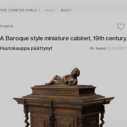
THE CURATED SHELF
MUUT
MUUT
1718078
A Baroque style miniature cabinet, 19th century.
Huutokauppa päättynyt
16. touko
20:28 CEST