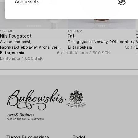
Asetukset
1725418
1730372
1
Nils Fougstedt
Fat,
G
A vase and bowl,
Drangsgaard Norway, 20th century.
A
Fabriksaktiebolaget Kronsilver,
Ei tarjouksia
3p 1 h
E
1930s.
Ei tarjouksia
6p 1 h
Lähtöhinta
2 500 SEK
L
Lähtöhinta
4 000 SEK
Tietoa Bukowskista
Ehdot