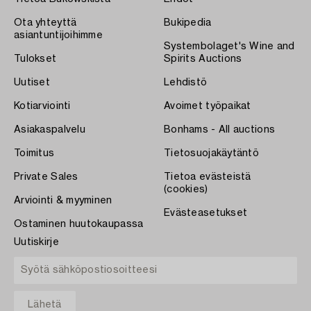
Ota yhteyttä
Bukipedia
asiantuntijoihimme
Systembolaget's Wine and
Tulokset
Spirits Auctions
Uutiset
Lehdistö
Kotiarviointi
Avoimet työpaikat
Asiakaspalvelu
Bonhams - All auctions
Toimitus
Tietosuojakäytäntö
Private Sales
Tietoa evästeistä
(cookies)
Arviointi & myyminen
Evästeasetukset
Ostaminen huutokaupassa
Uutiskirje