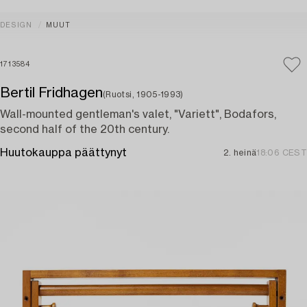
DESIGN
MUUT
1713584
Bertil Fridhagen
(Ruotsi, 1905-1993)
Wall-mounted gentleman's valet, "Variett", Bodafors,
second half of the 20th century.
Huutokauppa päättynyt
2. heinä
18:06 CEST