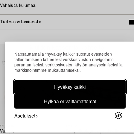
Vähäistä kulumaa.
Tietoa ostamisesta
Muiden katsomia kohteita
Napsauttamalla "hyväksy kaikki" suostut evästeiden
tallentamiseen laitteellesi verkkosivuston navigoinnin
parantamiseksi, verkkosivuston käytön analysoimiseksi ja
markkinointimme mukauttamiseksi.
Hyväksy kaikki
Hylkää ei-välttämättömät
Asetukset
1730905
1730811
1
Vateja,
Snapsilasieja tarjottimella,
K