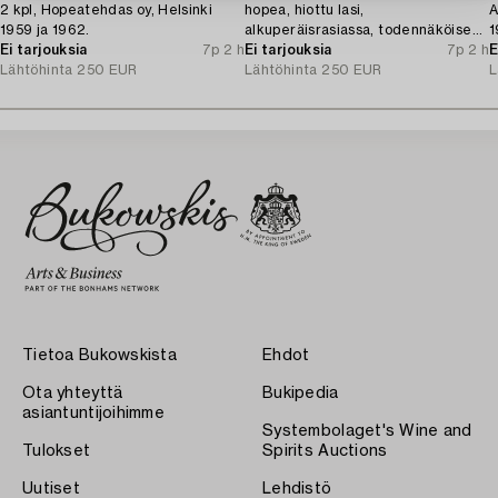
2 kpl, Hopeatehdas oy, Helsinki
hopea, hiottu lasi,
A
1959 ja 1962.
alkuperäisrasiassa, todennäköisesti
1
Ei tarjouksia
7p 2 h
Norja 1910-luku.
Ei tarjouksia
7p 2 h
E
Lähtöhinta
250 EUR
Lähtöhinta
250 EUR
L
Tietoa Bukowskista
Ehdot
Ota yhteyttä
Bukipedia
asiantuntijoihimme
Systembolaget's Wine and
Tulokset
Spirits Auctions
Uutiset
Lehdistö