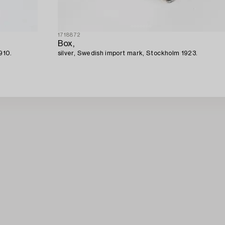
1718872
Box,
910.
silver, Swedish import mark, Stockholm 1923.