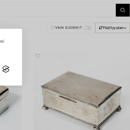
Päättyy pian
VAIN SUOSIKIT
esi