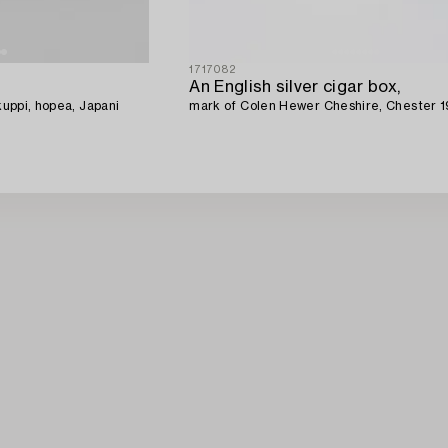
1717082
An English silver cigar box,
akuppi, hopea, Japani
mark of Colen Hewer Cheshire, Chester 1