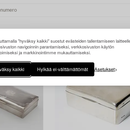
ttamalla "hyväksy kaikki" suostut evästeiden tallentamiseen laitteell
KI
sivuston navigoinnin parantamiseksi, verkkosivuston käytön
oimiseksi ja markkinointimme mukauttamiseksi.
väksy kaikki
Hylkää ei-välttämättömät
Asetukset