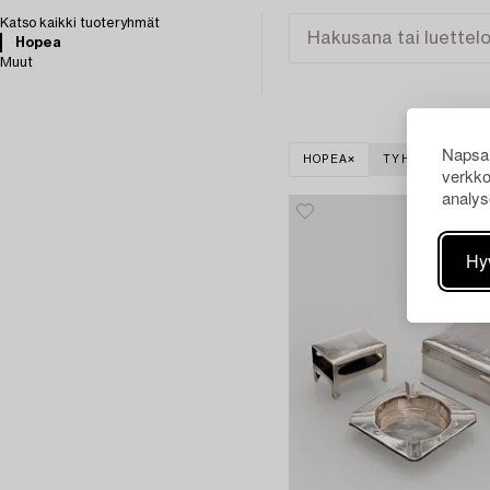
Katso kaikki tuoteryhmät
Hopea
Muut
Napsau
HOPEA
TYHJENNÄ KAIK
verkko
analys
Hy