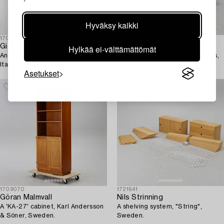
Hyväksy kaikki
1704530
1718024
Giorgio Cattelan
Nils Strinning
Hylkää ei-välttämättömät
An 'Airport' bookcase, Cattelan,
String shelves, shelving systems,
Italy, contemporary.
String Design AB.
Asetukset
1709070
1721641
Göran Malmvall
Nils Strinning
A 'KA-27' cabinet, Karl Andersson
A shelving system, "String",
& Söner, Sweden.
Sweden.