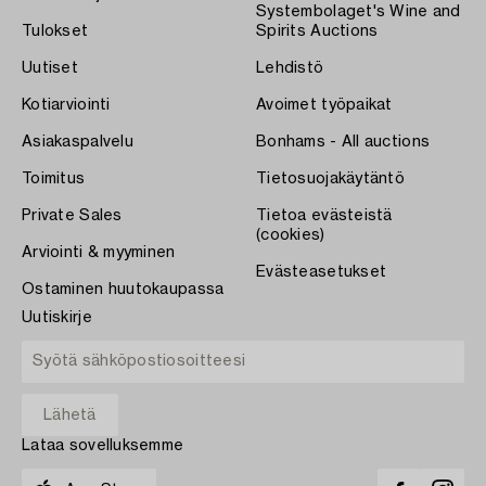
Systembolaget's Wine and
Tulokset
Spirits Auctions
Uutiset
Lehdistö
Kotiarviointi
Avoimet työpaikat
Asiakaspalvelu
Bonhams - All auctions
Toimitus
Tietosuojakäytäntö
Private Sales
Tietoa evästeistä
(cookies)
Arviointi & myyminen
Evästeasetukset
Ostaminen huutokaupassa
Uutiskirje
Lataa sovelluksemme