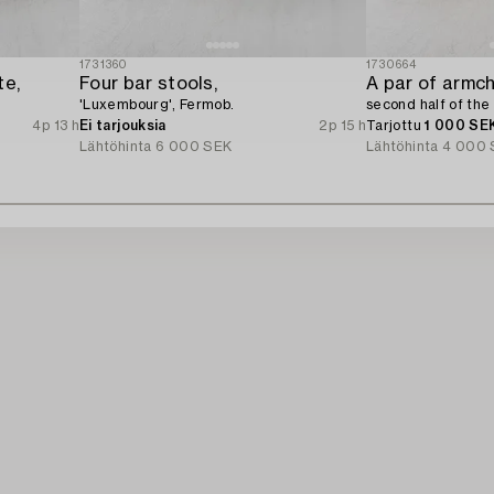
1731360
1730664
te,
Four bar stools,
A par of armch
'Luxembourg', Fermob.
second half of the
4p 13 h
Ei tarjouksia
2p 15 h
Tarjottu
1 000 SE
Lähtöhinta
6 000 SEK
Lähtöhinta
4 000 