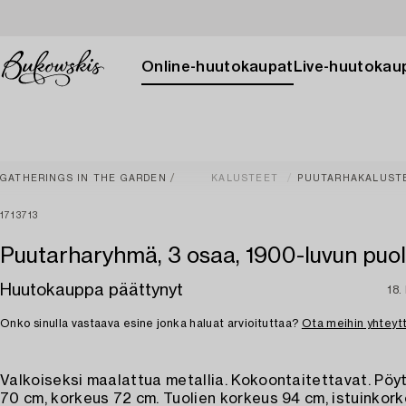
Online-huutokaupat
Live-huutokau
GATHERINGS IN THE GARDEN
KALUSTEET
PUUTARHAKALUST
1713713
Puutarharyhmä, 3 osaa, 1900-luvun puoli
Huutokauppa päättynyt
18.
Onko sinulla vastaava esine jonka haluat arvioituttaa?
Ota meihin yhteyt
Valkoiseksi maalattua metallia. Kokoontaitettavat. Pöytä
70 cm, korkeus 72 cm. Tuolien korkeus 94 cm, istuinkor