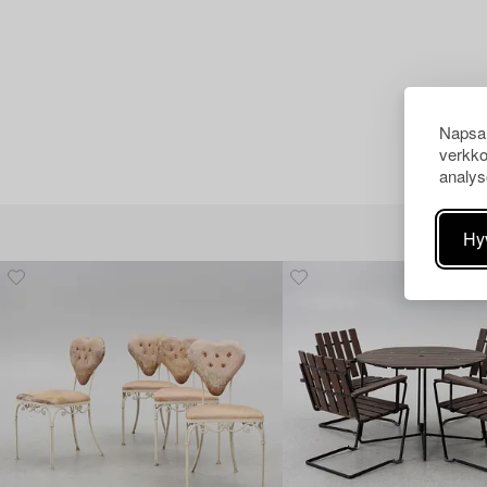
Napsau
verkko
analys
Hy