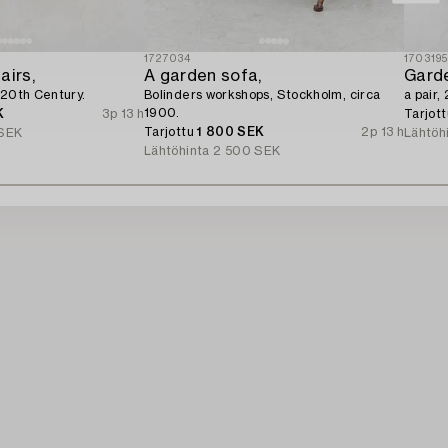
1727034
170319
airs,
A garden sofa,
Garde
 20th Century.
Bolinders workshops, Stockholm, circa
a pair,
1900.
K
3p 13 h
Tarjot
Tarjottu
1 800 SEK
2p 13 h
SEK
Lähtöh
Lähtöhinta
2 500 SEK