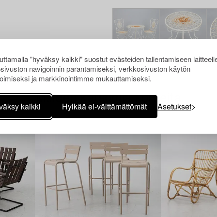
ttamalla "hyväksy kaikki" suostut evästeiden tallentamiseen laitteell
sivuston navigoinnin parantamiseksi, verkkosivuston käytön
oimiseksi ja markkinointimme mukauttamiseksi.
Muiden katsomia kohteita
väksy kaikki
Hylkää ei-välttämättömät
Asetukset