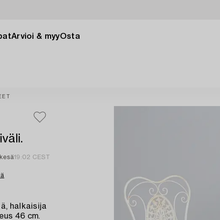
pat
Arvioi & myy
Osta
EET
väli.
 kesä
19:02 CEST
tä
, halkaisija
keus 46 cm.