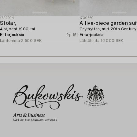
1729904
1730660
Stolar,
A five-piece garden sui
4 st, sent 1900-tal.
Grythyttan, mid-20th Century.
Ei tarjouksia
2p 15 h
Ei tarjouksia
Lähtöhinta
2 500 SEK
Lähtöhinta
12 000 SEK