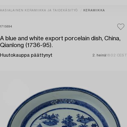
AASIALAINEN KERAMIIKKA JA TAIDEKÄSITYÖ
KERAMIIKKA
1715694
A blue and white export porcelain dish, China,
Qianlong (1736-95).
Huutokauppa päättynyt
2. heinä
18:02 CEST