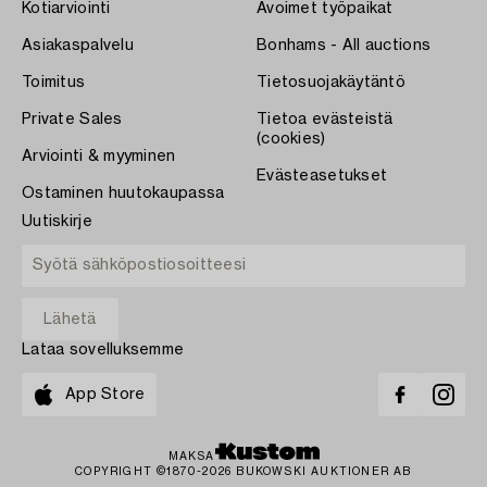
Kotiarviointi
Avoimet työpaikat
Asiakaspalvelu
Bonhams - All auctions
Toimitus
Tietosuojakäytäntö
Private Sales
Tietoa evästeistä
(cookies)
Arviointi & myyminen
Evästeasetukset
Ostaminen huutokaupassa
Uutiskirje
Lataa sovelluksemme
App Store
MAKSA
COPYRIGHT ©1870-2026 BUKOWSKI AUKTIONER AB