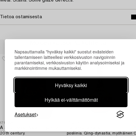
Wear. Stains. Some glaze defects.
Tietoa ostamisesta
Muiden katsomia kohteita
Napsauttamalla "hyväksy kaikki" suostut evästeiden
tallentamiseen laitteellesi verkkosivuston navigoinnin
parantamiseksi, verkkosivuston käytön analysoimiseksi ja
markkinointimme mukauttamiseksi.
Hyväksy kaikki
Hylkää ei-välttämättömät
Asetukset
1717294
1710518
1
A Southeast Asian figure of a Buddha,
maljakko ja kansi,
20th century.
posliinia. Qing-dynastia, myöhäinen
C