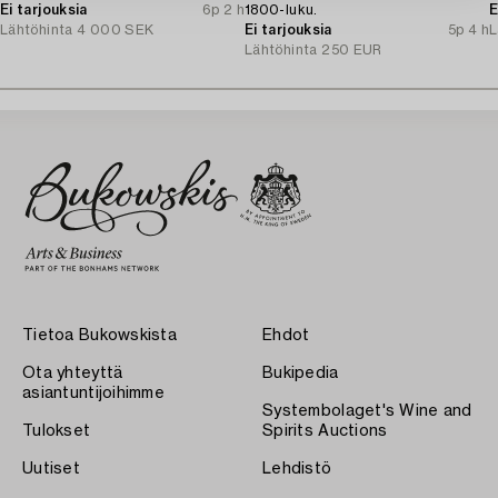
Ei tarjouksia
6p 2 h
1800-luku.
E
Lähtöhinta
4 000 SEK
Ei tarjouksia
5p 4 h
L
Lähtöhinta
250 EUR
Tietoa Bukowskista
Ehdot
Ota yhteyttä
Bukipedia
asiantuntijoihimme
Systembolaget's Wine and
Tulokset
Spirits Auctions
Uutiset
Lehdistö