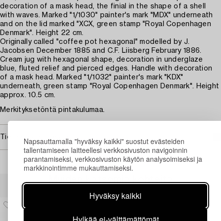
decoration of a mask head, the finial in the shape of a shell
with waves. Marked "1/1030" painter's mark "MDX" underneath
and on the lid marked "XCX, green stamp "Royal Copenhagen
Denmark". Height 22 cm.
Originally called "coffee pot hexagonal" modelled by J.
Jacobsen December 1885 and C.F. Liisberg February 1886.
Cream jug with hexagonal shape, decoration in underglaze
blue, fluted relief and pierced edges. Handle with decoration
of a mask head. Marked "1/1032" painter's mark "KDX"
underneath, green stamp "Royal Copenhagen Denmark". Height
approx. 10.5 cm.
Merkityksetöntä pintakulumaa.
Tietoa ostamisesta
Napsauttamalla "hyväksy kaikki" suostut evästeiden
tallentamiseen laitteellesi verkkosivuston navigoinnin
parantamiseksi, verkkosivuston käytön analysoimiseksi ja
markkinointimme mukauttamiseksi.
Muiden katsomia kohteita
Hyväksy kaikki
Hylkää ei-välttämättömät