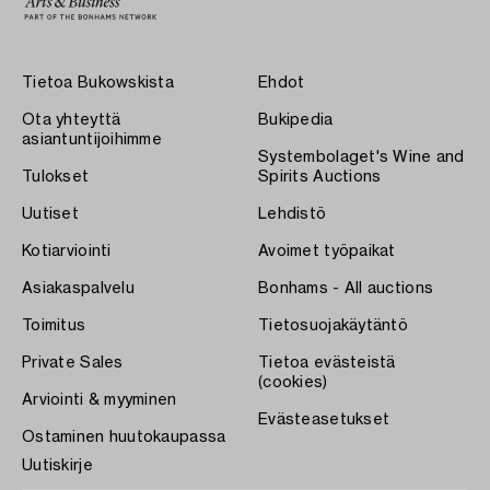
Tietoa Bukowskista
Ehdot
Ota yhteyttä
Bukipedia
asiantuntijoihimme
Systembolaget's Wine and
Tulokset
Spirits Auctions
Uutiset
Lehdistö
Kotiarviointi
Avoimet työpaikat
Asiakaspalvelu
Bonhams - All auctions
Toimitus
Tietosuojakäytäntö
Private Sales
Tietoa evästeistä
(cookies)
Arviointi & myyminen
Evästeasetukset
Ostaminen huutokaupassa
Uutiskirje