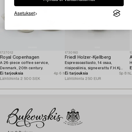
Asetukset
1727012
1730160
1
Royal Copenhagen
Friedl Holzer-Kjellberg
A
A 26-piece coffee service,
Espressoastiasto, 14 osaa,
H
Denmark, 20th century.
riisiposliinia, signeerattu F.H.Kj
E
Ei tarjouksia
4p 6 h
Arabia Finland.
Ei tarjouksia
5p 8 h
L
Lähtöhinta
2 500 SEK
Lähtöhinta
250 EUR