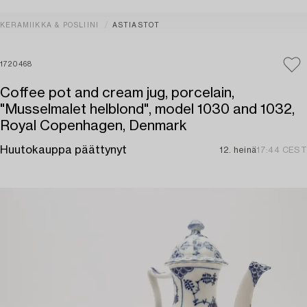
KERAMIIKKA & POSLIINI
ASTIASTOT
1720468
Coffee pot and cream jug, porcelain,
"Musselmalet helblond", model 1030 and 1032,
Royal Copenhagen, Denmark
Huutokauppa päättynyt
12. heinä
17:44 CEST