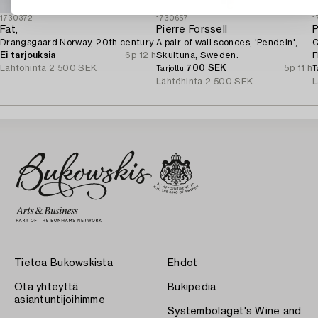
1730372
1730657
1
Fat,
Pierre Forssell
P
Drangsgaard Norway, 20th century.
A pair of wall sconces, 'Pendeln',
C
Ei tarjouksia
6p 12 h
Skultuna, Sweden.
F
Lähtöhinta
2 500 SEK
700 SEK
5p 11 h
Tarjottu
T
Lähtöhinta
2 500 SEK
L
Tietoa Bukowskista
Ehdot
Ota yhteyttä
Bukipedia
asiantuntijoihimme
Systembolaget's Wine and