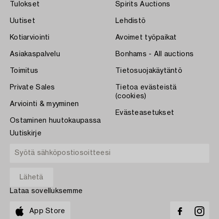
Tulokset
Spirits Auctions
Uutiset
Lehdistö
Kotiarviointi
Avoimet työpaikat
Asiakaspalvelu
Bonhams - All auctions
Toimitus
Tietosuojakäytäntö
Private Sales
Tietoa evästeistä
(cookies)
Arviointi & myyminen
Evästeasetukset
Ostaminen huutokaupassa
Uutiskirje
Lataa sovelluksemme
App Store