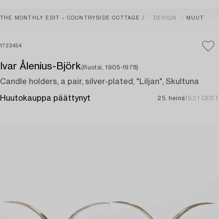
THE MONTHLY EDIT – COUNTRYSIDE COTTAGE
DESIGN
MUUT
1723454
Ivar Ålenius-Björk
(Ruotsi, 1905-1978)
Candle holders, a pair, silver-plated, "Liljan", Skultuna
Huutokauppa päättynyt
25. heinä
15:21 CEST