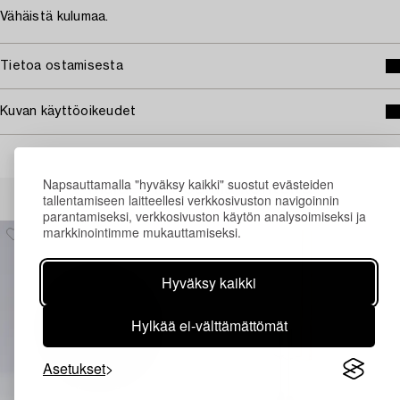
Vähäistä kulumaa.
Tietoa ostamisesta
Kuvan käyttöoikeudet
Napsauttamalla "hyväksy kaikki" suostut evästeiden
Muiden katsomia kohteita
tallentamiseen laitteellesi verkkosivuston navigoinnin
parantamiseksi, verkkosivuston käytön analysoimiseksi ja
markkinointimme mukauttamiseksi.
Hyväksy kaikki
Hylkää ei-välttämättömät
Asetukset