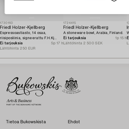
1730160
1724415
1
Friedl Holzer-Kjellberg
Friedl Holzer-Kjellberg
I
Espressoastiasto, 14 osaa,
A stoneware bowl, Arabia, Finland.
W
riisiposliinia, signeerattu F.H.Kj
Ei tarjouksia
1p 15 h
E
Arabia Finland.
Ei tarjouksia
5p 17 h
Lähtöhinta
2 500 SEK
L
Lähtöhinta
250 EUR
Tietoa Bukowskista
Ehdot