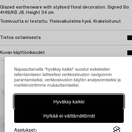
Glazed earthenware with stylised floral decoration. Signed Bo
4149/KB JB. Height 34 cm.
Toimivuutta ei testattu. Yleisvaikutelma hyvä. Krakeloitunut.
Tietoa ostamisesta
Kuvan käyttöoikeudet
Napsauttamalla "hyväksy kaikki" suostut evästeiden
tallentamiseen laitteellesi verkkosivuston navigoinnin
Muiden katsomia kohteita
parantamiseksi, verkkosivuston käytön analysoimiseksi ja
markkinointimme mukauttamiseksi.
Hyväksy kaikki
Hylkää ei-välttämättömät
Asetukset