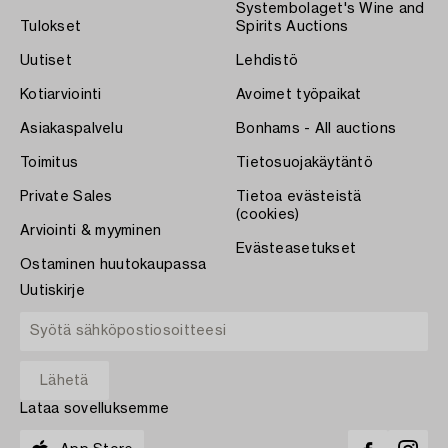
Systembolaget's Wine and
Tulokset
Spirits Auctions
Uutiset
Lehdistö
Kotiarviointi
Avoimet työpaikat
Asiakaspalvelu
Bonhams - All auctions
Toimitus
Tietosuojakäytäntö
Private Sales
Tietoa evästeistä
(cookies)
Arviointi & myyminen
Evästeasetukset
Ostaminen huutokaupassa
Uutiskirje
Lataa sovelluksemme