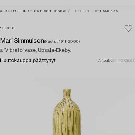
A COLLECTION OF SWEDISH DESIGN
DESIGN
KERAMIIKKA
1707858
Mari Simmulson
(Ruotsi, 1911-2000)
a 'Vibrato' vase, Upsala-Ekeby.
Huutokauppa päättynyt
17. touko
21:40 CEST