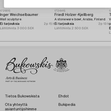
1726615
1724415
1
Inger Weichselbaumer
Friedl Holzer-Kjellberg
Wall sculpture.
A stoneware bowl, Arabia, Finland.
V
Ei tarjouksia
2p 15 h
Ei tarjouksia
2p 13 h
p
Lähtöhinta
3 000 SEK
Lähtöhinta
2 500 SEK
E
L
Tietoa Bukowskista
Ehdot
Ota yhteyttä
Bukipedia
asiantuntijoihimme