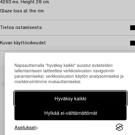
4293 ms. Height 28 cm.
Glaze loss at the rim.
Tietoa ostamisesta
Kuvan käyttöoikeudet
Napsauttamalla "hyväksy kaikki" suostut evästeiden
Muiden katsomia kohteita
tallentamiseen laitteellesi verkkosivuston navigoinnin
parantamiseksi, verkkosivuston käytön analysoimiseksi ja
markkinointimme mukauttamiseksi.
Hyväksy kaikki
Hylkää ei-välttämättömät
Asetukset