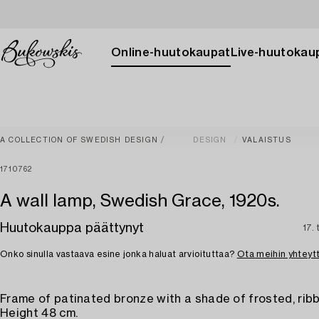
Online-huutokaupat
Live-huutokau
A COLLECTION OF SWEDISH DESIGN
DESIGN
VALAISTUS
1710762
A wall lamp, Swedish Grace, 1920s.
Huutokauppa päättynyt
17.
Onko sinulla vastaava esine jonka haluat arvioituttaa?
Ota meihin yhteyt
Frame of patinated bronze with a shade of frosted, rib
Height 48 cm.