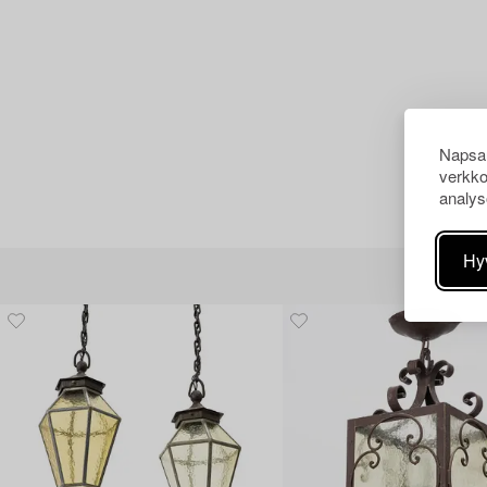
Napsau
verkko
analys
Hy