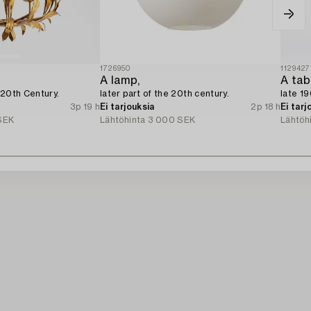
1726950
1129427
A lamp,
A tab
 20th Century.
later part of the 20th century.
late 1
3p 19 h
Ei tarjouksia
2p 18 h
Ei tarj
SEK
Lähtöhinta
3 000 SEK
Lähtöh