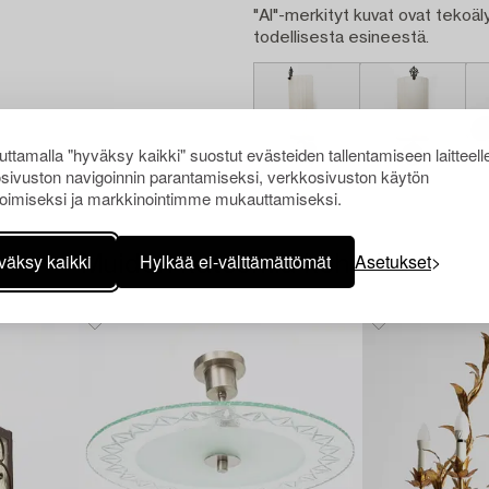
"AI"-merkityt kuvat ovat tekoäly
todellisesta esineestä.
ttamalla "hyväksy kaikki" suostut evästeiden tallentamiseen laitteell
sivuston navigoinnin parantamiseksi, verkkosivuston käytön
oimiseksi ja markkinointimme mukauttamiseksi.
väksy kaikki
Hylkää ei-välttämättömät
Asetukset
Muiden katsomia kohteita