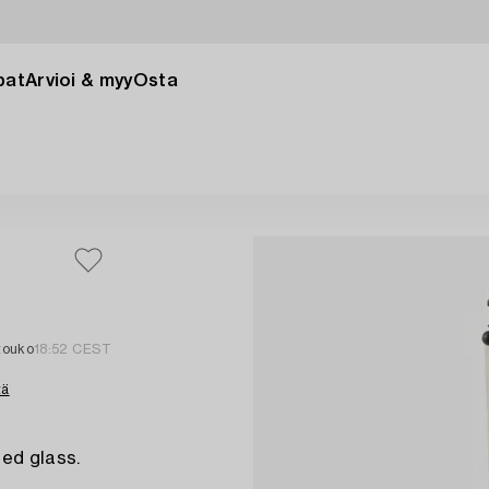
pat
Arvioi & myy
Osta
 touko
18:52 CEST
tä
bed glass.