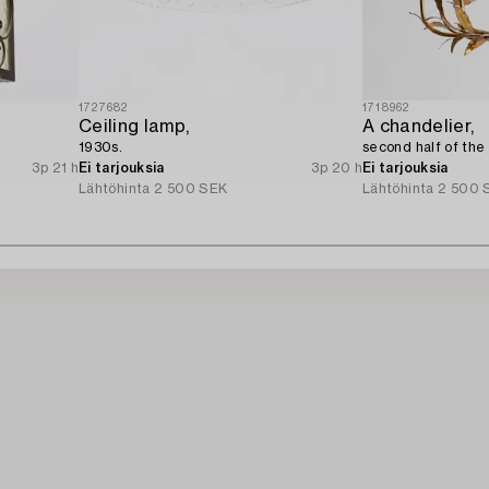
1727682
1718962
Ceiling lamp,
A chandelier,
1930s.
second half of the
3p 21 h
Ei tarjouksia
3p 20 h
Ei tarjouksia
Lähtöhinta
2 500 SEK
Lähtöhinta
2 500 