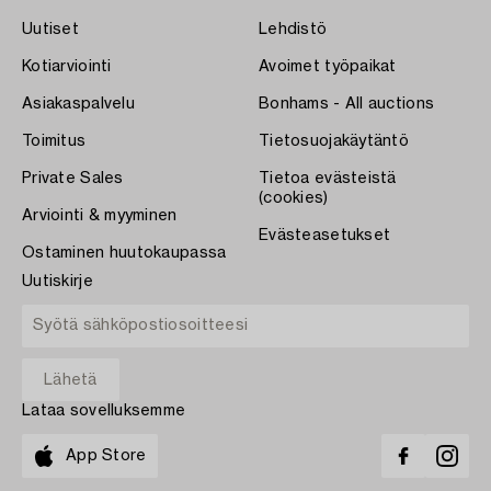
Uutiset
Lehdistö
Kotiarviointi
Avoimet työpaikat
Asiakaspalvelu
Bonhams - All auctions
Toimitus
Tietosuojakäytäntö
Private Sales
Tietoa evästeistä
(cookies)
Arviointi & myyminen
Evästeasetukset
Ostaminen huutokaupassa
Uutiskirje
Lataa sovelluksemme
App Store