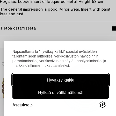
Höganäs. Loose insert of lacquered metal. Height 53 cm.
The general impression is good. Minor wear. Insert with paint
loss and rust.
Tietoa ostamisesta
Muiden katsomia kohteita
Napsauttamalla "hyväksy kaikki" suostut evästeiden
tallentamiseen laitteellesi verkkosivuston navigoinnin
parantamiseksi, verkkosivuston käytön analysoimiseksi ja
markkinointimme mukauttamiseksi.
Hyväksy kaikki
Hylkää ei-välttämättömät
Asetukset