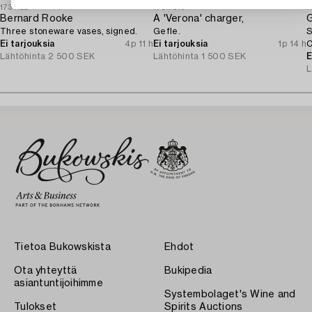
1731122
1707813
1
Bernard Rooke
A 'Verona' charger,
G
Three stoneware vases, signed.
Gefle.
S
Ei tarjouksia
4p 11 h
Ei tarjouksia
1p 14 h
C
Lähtöhinta
2 500 SEK
Lähtöhinta
1 500 SEK
E
L
Tietoa Bukowskista
Ehdot
Ota yhteyttä
Bukipedia
asiantuntijoihimme
Systembolaget's Wine and
Tulokset
Spirits Auctions