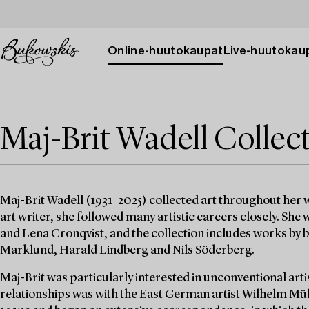
Online-huutokaupat
Live-huutokau
Maj-Brit Wadell Collec
Maj-Brit Wadell (1931–2025) collected art throughout her wo
art writer, she followed many artistic careers closely. She
and Lena Cronqvist, and the collection includes works by bo
Marklund, Harald Lindberg and Nils Söderberg.
Maj-Brit was particularly interested in unconventional artis
relationships was with the East German artist Wilhelm Mül