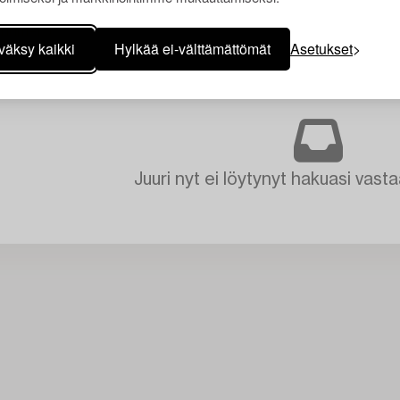
väksy kaikki
Hylkää ei-välttämättömät
Asetukset
Juuri nyt ei löytynyt hakuasi vasta