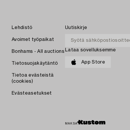
Lehdistö
Uutiskirje
Avoimet työpaikat
Lataa sovelluksemme
Bonhams - All auctions
App Store
Tietosuojakäytäntö
Tietoa evästeistä
(cookies)
Evästeasetukset
MAKSA