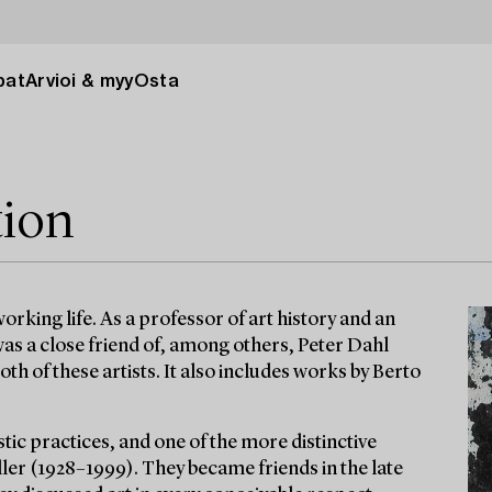
pat
Arvioi & myy
Osta
tion
rking life. As a professor of art history and an
 was a close friend of, among others, Peter Dahl
th of these artists. It also includes works by Berto
tic practices, and one of the more distinctive
ler (1928–1999). They became friends in the late