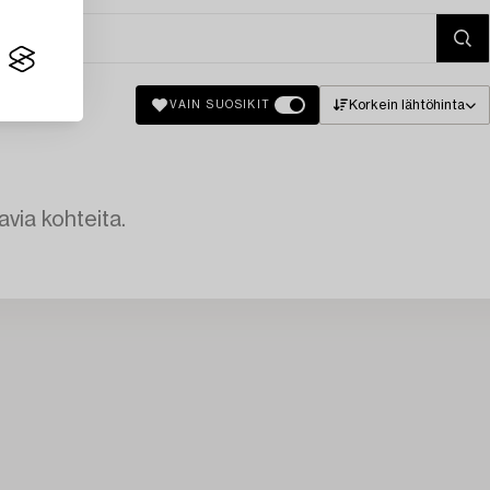
Korkein lähtöhinta
VAIN SUOSIKIT
avia kohteita.