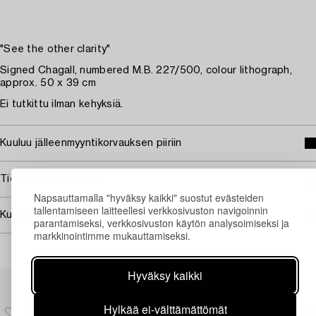
"See the other clarity"
Signed Chagall, numbered M.B. 227/500, colour lithograph,
approx. 50 x 39 cm
Ei tutkittu ilman kehyksiä.
Kuuluu jälleenmyyntikorvauksen piiriin
Tietoa ostamisesta
Napsauttamalla "hyväksy kaikki" suostut evästeiden
tallentamiseen laitteellesi verkkosivuston navigoinnin
Kuvan käyttöoikeudet
parantamiseksi, verkkosivuston käytön analysoimiseksi ja
markkinointimme mukauttamiseksi.
Hyväksy kaikki
Muiden katsomia kohteita
Hylkää ei-välttämättömät