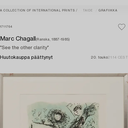
A COLLECTION OF INTERNATIONAL PRINTS
TAIDE
GRAFIIKKA
1711764
Marc Chagall
(Ranska, 1887-1985)
"See the other clarity"
Huutokauppa päättynyt
20. touko
21:14 CEST