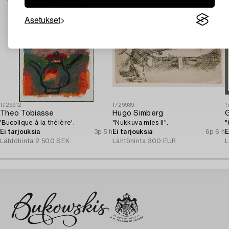
Asetukset
1729912
1729939
1
Theo Tobiasse
Hugo Simberg
'Bucolique à la théière'.
"Nukkuva mies II".
"
Ei tarjouksia
3p 5 h
Ei tarjouksia
6p 6 h
E
Lähtöhinta
2 500 SEK
Lähtöhinta
300 EUR
L