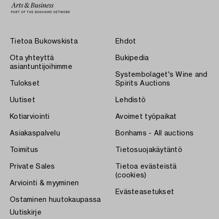
Tietoa Bukowskista
Ehdot
Ota yhteyttä
Bukipedia
asiantuntijoihimme
Systembolaget's Wine and
Tulokset
Spirits Auctions
Uutiset
Lehdistö
Kotiarviointi
Avoimet työpaikat
Asiakaspalvelu
Bonhams - All auctions
Toimitus
Tietosuojakäytäntö
Private Sales
Tietoa evästeistä
(cookies)
Arviointi & myyminen
Evästeasetukset
Ostaminen huutokaupassa
Uutiskirje