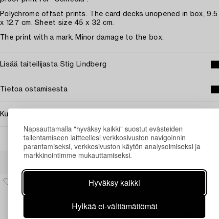
Polychrome offset prints. The card decks unopened in box, 9.5
x 12.7 cm. Sheet size 45 x 32 cm.
The print with a mark. Minor damage to the box.
Lisää taiteilijasta Stig Lindberg
Tietoa ostamisesta
Kuvan käyttöoikeudet
Napsauttamalla "hyväksy kaikki" suostut evästeiden
tallentamiseen laitteellesi verkkosivuston navigoinnin
parantamiseksi, verkkosivuston käytön analysoimiseksi ja
markkinointimme mukauttamiseksi.
Muiden katsomia kohteita
Hyväksy kaikki
Hylkää ei-välttämättömät