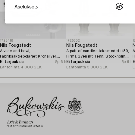
Asetukset
1725418
1725302
1
Nils Fougstedt
Nils Fougstedt
N
A vase and bowl,
A pair of candlesticks model 1189,
A
Fabriksaktiebolaget Kronsilver,
Firma Svenskt Tenn, Stockholm,
H
1930s.
Ei tarjouksia
8p 6 h
1929.
Ei tarjouksia
8p 6 h
S
E
Lähtöhinta
4 000 SEK
Lähtöhinta
5 000 SEK
L