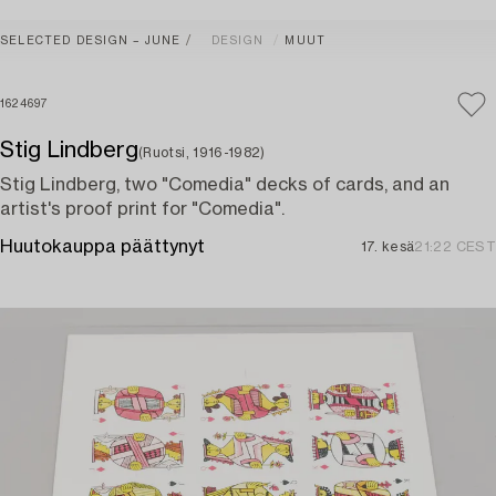
SELECTED DESIGN – JUNE
DESIGN
MUUT
1624697
Stig Lindberg
(Ruotsi, 1916-1982)
Stig Lindberg, two "Comedia" decks of cards, and an
artist's proof print for "Comedia".
Huutokauppa päättynyt
17. kesä
21:22 CEST