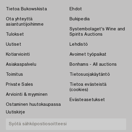
Tietoa Bukowskista
Ehdot
Ota yhteyttä
Bukipedia
asiantuntijoihimme
Systembolaget's Wine and
Tulokset
Spirits Auctions
Uutiset
Lehdistö
Kotiarviointi
Avoimet työpaikat
Asiakaspalvelu
Bonhams - All auctions
Toimitus
Tietosuojakäytäntö
Private Sales
Tietoa evästeistä
(cookies)
Arviointi & myyminen
Evästeasetukset
Ostaminen huutokaupassa
Uutiskirje