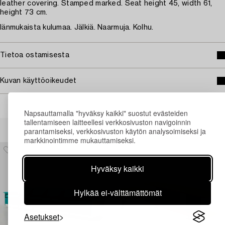
leather covering. Stamped marked. Seat height 45, width 61,
height 73 cm.
Iänmukaista kulumaa. Jälkiä. Naarmuja. Kolhu.
Tietoa ostamisesta
Kuvan käyttöoikeudet
Napsauttamalla "hyväksy kaikki" suostut evästeiden
tallentamiseen laitteellesi verkkosivuston navigoinnin
Muiden katsomia kohteita
parantamiseksi, verkkosivuston käytön analysoimiseksi ja
markkinointimme mukauttamiseksi.
Hyväksy kaikki
Hylkää ei-välttämättömät
Asetukset