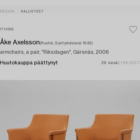
DESIGN
KALUSTEET
1710656
Åke Axelsson
(Ruotsi, Syntymävuosi 1932)
armchairs, a pair, "Riksdagen", Gärsnäs, 2006
Huutokauppa päättynyt
29. kesä
21:58 CEST