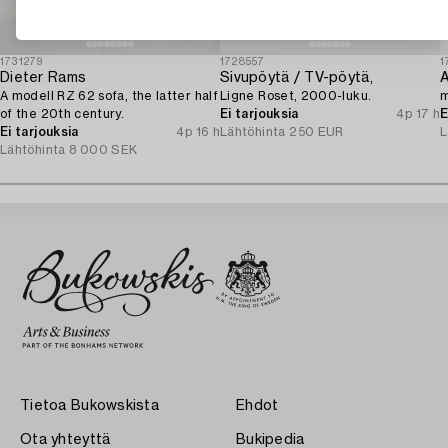
1731279
1728557
1
Dieter Rams
Sivupöytä / TV-pöytä,
A
A modell RZ 62 sofa, the latter half
Ligne Roset, 2000-luku.
m
of the 20th century.
Ei tarjouksia
4p 17 h
E
Ei tarjouksia
4p 16 h
Lähtöhinta
250 EUR
L
Lähtöhinta
8 000 SEK
Tietoa Bukowskista
Ehdot
Ota yhteyttä
Bukipedia