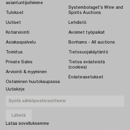
asiantuntijoihimme
Systembolaget's Wine and
Tulokset
Spirits Auctions
Uutiset
Lehdistö
Kotiarviointi
Avoimet työpaikat
Asiakaspalvelu
Bonhams - All auctions
Toimitus
Tietosuojakäytäntö
Private Sales
Tietoa evästeistä
(cookies)
Arviointi & myyminen
Evästeasetukset
Ostaminen huutokaupassa
Uutiskirje
Lataa sovelluksemme