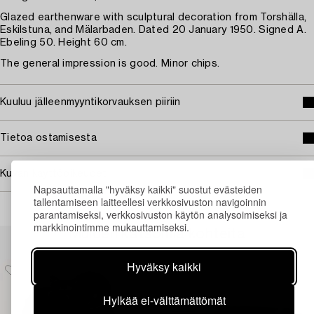
Glazed earthenware with sculptural decoration from Torshälla,
Eskilstuna, and Mälarbaden. Dated 20 January 1950. Signed A.
Ebeling 50. Height 60 cm.
The general impression is good. Minor chips.
Kuuluu jälleenmyyntikorvauksen piiriin
Tietoa ostamisesta
Kuvan käyttöoikeudet
Napsauttamalla "hyväksy kaikki" suostut evästeiden
tallentamiseen laitteellesi verkkosivuston navigoinnin
parantamiseksi, verkkosivuston käytön analysoimiseksi ja
markkinointimme mukauttamiseksi.
Muiden katsomia kohteita
Hyväksy kaikki
Hylkää ei-välttämättömät