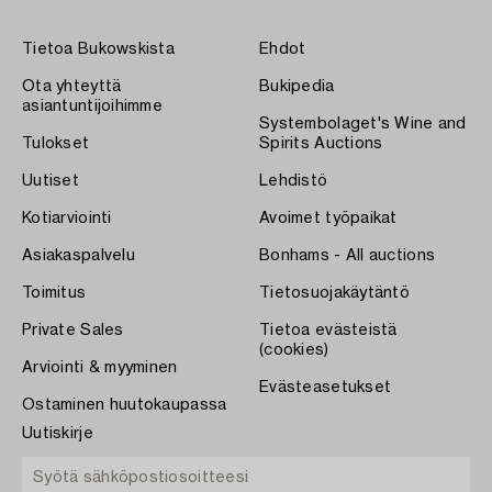
Tietoa Bukowskista
Ehdot
Ota yhteyttä
Bukipedia
asiantuntijoihimme
Systembolaget's Wine and
Tulokset
Spirits Auctions
Uutiset
Lehdistö
Kotiarviointi
Avoimet työpaikat
Asiakaspalvelu
Bonhams - All auctions
Toimitus
Tietosuojakäytäntö
Private Sales
Tietoa evästeistä
(cookies)
Arviointi & myyminen
Evästeasetukset
Ostaminen huutokaupassa
Uutiskirje