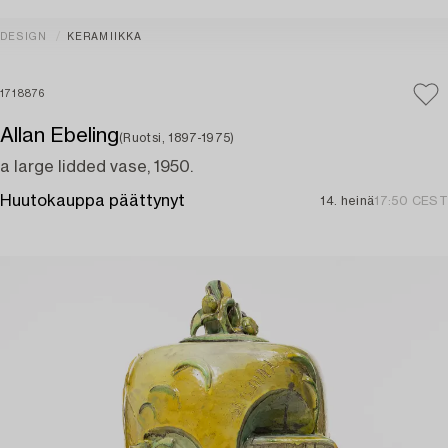
DESIGN
KERAMIIKKA
1718876
Allan Ebeling
(Ruotsi, 1897-1975)
a large lidded vase, 1950.
Huutokauppa päättynyt
14. heinä
17:50 CEST