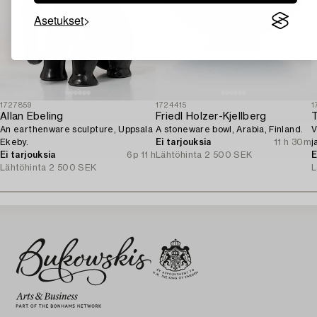
Asetukset
1727859
1724415
1
Allan Ebeling
Friedl Holzer-Kjellberg
An earthenware sculpture, Uppsala
A stoneware bowl, Arabia, Finland.
V
Ekeby.
Ei tarjouksia
11 h 30m
j
Ei tarjouksia
6p 11 h
Lähtöhinta
2 500 SEK
E
Lähtöhinta
2 500 SEK
L