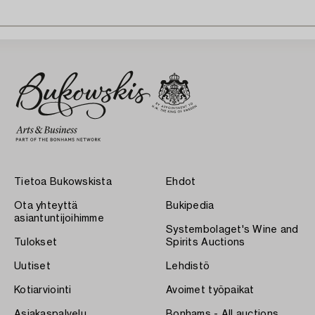
Tietoa Bukowskista
Ehdot
Ota yhteyttä
Bukipedia
asiantuntijoihimme
Systembolaget's Wine and
Tulokset
Spirits Auctions
Uutiset
Lehdistö
Kotiarviointi
Avoimet työpaikat
Asiakaspalvelu
Bonhams - All auctions