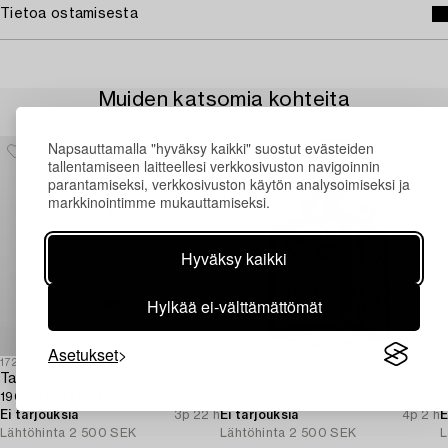
Tietoa ostamisesta
Muiden katsomia kohteita
Napsauttamalla "hyväksy kaikki" suostut evästeiden
tallentamiseen laitteellesi verkkosivuston navigoinnin
parantamiseksi, verkkosivuston käytön analysoimiseksi ja
markkinointimme mukauttamiseksi.
Hyväksy kaikki
Hylkää ei-välttämättömät
Asetukset
1729065
1727689
1
Taklampa,
Ceiling lamp,
K
1900-talets mitt.
first half of the 20th century.
1
Ei tarjouksia
3p 22 h
Ei tarjouksia
4p 2 h
E
Lähtöhinta
2 500 SEK
Lähtöhinta
2 500 SEK
L