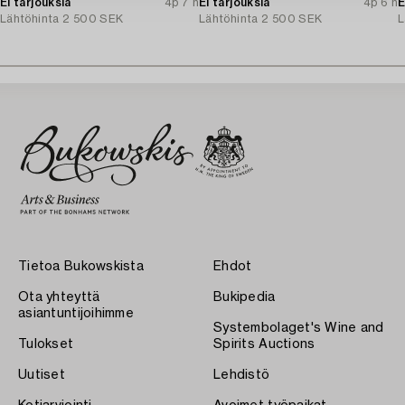
Ei tarjouksia
4p 7 h
Ei tarjouksia
4p 6 h
E
Lähtöhinta
2 500 SEK
Lähtöhinta
2 500 SEK
L
Tietoa Bukowskista
Ehdot
Ota yhteyttä
Bukipedia
asiantuntijoihimme
Systembolaget's Wine and
Tulokset
Spirits Auctions
Uutiset
Lehdistö