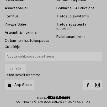
Kotiarviointi
Avoimet työpaikat
Asiakaspalvelu
Bonhams - All auctions
Toimitus
Tietosuojakäytäntö
Private Sales
Tietoa evästeistä
(cookies)
Arviointi & myyminen
Evästeasetukset
Ostaminen huutokaupassa
Uutiskirje
Lataa sovelluksemme
App Store
MAKSA
COPYRIGHT ©1870-2026 BUKOWSKI AUKTIONER AB