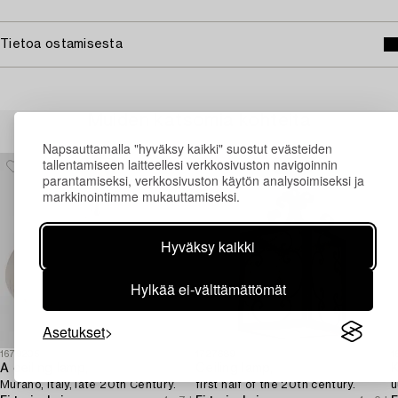
Tietoa ostamisesta
Muiden katsomia kohteita
Napsauttamalla "hyväksy kaikki" suostut evästeiden
tallentamiseen laitteellesi verkkosivuston navigoinnin
parantamiseksi, verkkosivuston käytön analysoimiseksi ja
markkinointimme mukauttamiseksi.
Hyväksy kaikki
Hylkää ei-välttämättömät
Asetukset
1679205
1727689
1
A ceiling lamp,
Ceiling lamp,
K
Murano, Italy, late 20th Century.
first half of the 20th century.
u