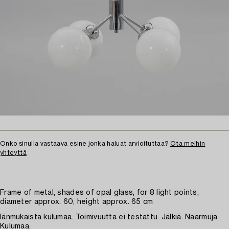
Onko sinulla vastaava esine jonka haluat arvioituttaa?
Ota meihin
yhteyttä
Frame of metal, shades of opal glass, for 8 light points,
diameter approx. 60, height approx. 65 cm
Iänmukaista kulumaa. Toimivuutta ei testattu. Jälkiä. Naarmuja.
Kulumaa.