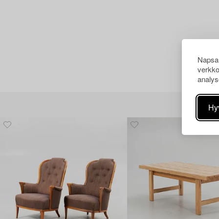
Napsau
verkko
analys
Hy