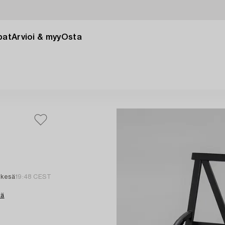
pat
Arvioi & myy
Osta
 kesä
19:48 CEST
tä