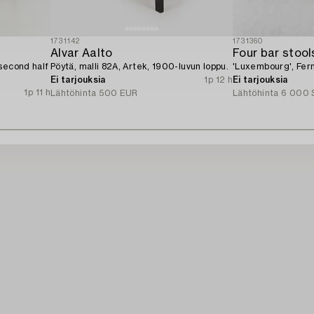
1731142
1731360
Alvar Aalto
Four bar stool
second half
Pöytä, malli 82A, Artek, 1900-luvun loppu.
'Luxembourg', Fer
Ei tarjouksia
1p 12 h
Ei tarjouksia
1p 11 h
Lähtöhinta
500 EUR
Lähtöhinta
6 000 