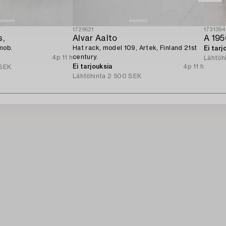
1729621
1731394
s,
Alvar Aalto
A 195
mob.
Hat rack, model 109, Artek, Finland 21st
Ei tarj
century.
4p 11 h
Lähtöh
Ei tarjouksia
4p 11 h
SEK
Lähtöhinta
2 500 SEK