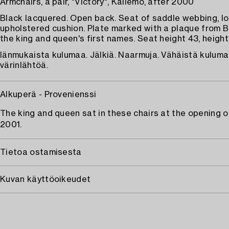
Armchairs, a pair, "Victory", Källemo, after 2000
Black lacquered. Open back. Seat of saddle webbing, lo
upholstered cushion. Plate marked with a plaque from 
the king and queen's first names. Seat height 43, height
Iänmukaista kulumaa. Jälkiä. Naarmuja. Vähäistä kuluma
värinlähtöä.
Alkuperä - Provenienssi
The king and queen sat in these chairs at the opening o
2001.
Tietoa ostamisesta
Kuvan käyttöoikeudet