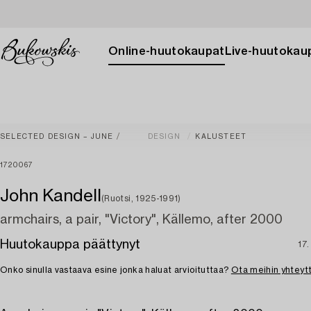
Online-huutokaupat
Live-huutokau
SELECTED DESIGN – JUNE
DESIGN
KALUSTEET
1720067
John Kandell
(Ruotsi, 1925-1991)
armchairs, a pair, "Victory", Källemo, after 2000
Huutokauppa päättynyt
17.
Onko sinulla vastaava esine jonka haluat arvioituttaa?
Ota meihin yhteyt