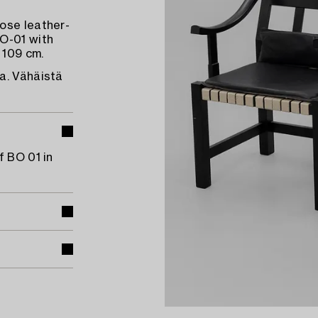
ose leather-
BO-01 with
 109 cm.
a. Vähäistä
f BO 01 in