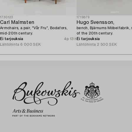
1730123
1719879
Carl Malmsten
Hugo Svensson,
Armchairs, a pair, "Vår Fru", Bodafors,
bench, Bjärnums Möbelfabrik, 
mid-20th century.
of the 20th century.
Ei tarjouksia
4p 13 h
Ei tarjouksia
Lähtöhinta
6 000 SEK
Lähtöhinta
2 500 SEK