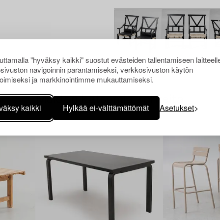
ttamalla "hyväksy kaikki" suostut evästeiden tallentamiseen laitteell
sivuston navigoinnin parantamiseksi, verkkosivuston käytön
oimiseksi ja markkinointimme mukauttamiseksi.
Muiden katsomia kohteita
väksy kaikki
Hylkää ei-välttämättömät
Asetukset