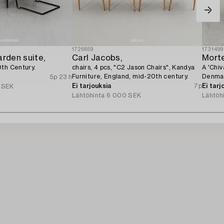
1726659
1731499
arden suite,
Carl Jacobs,
Mort
0th Century.
chairs, 4 pcs, "C2 Jason Chairs", Kandya
A 'Chiv
Furniture, England, mid-20th century.
Denma
5p 23 h
Ei tarjouksia
7p
Ei tarj
 SEK
Lähtöhinta
6 000 SEK
Lähtöh