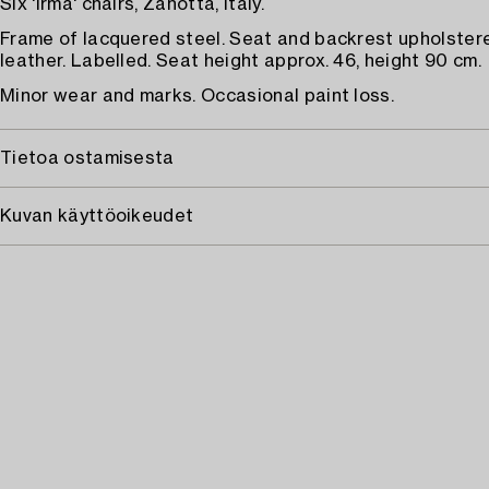
Six 'Irma' chairs, Zanotta, Italy.
Frame of lacquered steel. Seat and backrest upholster
leather. Labelled. Seat height approx. 46, height 90 cm.
Minor wear and marks. Occasional paint loss.
Tietoa ostamisesta
Kuvan käyttöoikeudet