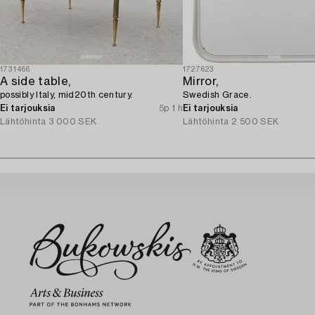
1731466
1727623
A side table,
Mirror,
possibly Italy, mid20th century.
Swedish Grace.
Ei tarjouksia
5p 1 h
Ei tarjouksia
Lähtöhinta
3 000 SEK
Lähtöhinta
2 500 SEK