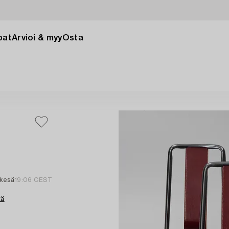
pat
Arvioi & myy
Osta
 kesä
19:06 CEST
tä