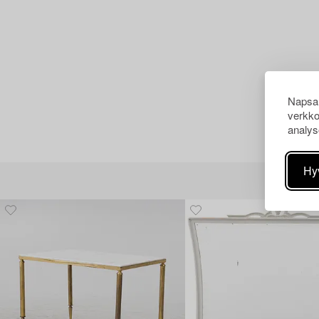
Napsau
verkko
analys
Hy