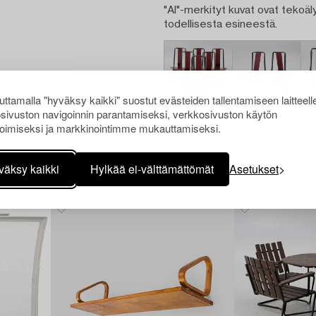
"AI"-merkityt kuvat ovat tekoäly
todellisesta esineestä.
ttamalla "hyväksy kaikki" suostut evästeiden tallentamiseen laitteell
sivuston navigoinnin parantamiseksi, verkkosivuston käytön
oimiseksi ja markkinointimme mukauttamiseksi.
väksy kaikki
Hylkää ei-välttämättömät
Asetukset
Muiden katsomia kohteita