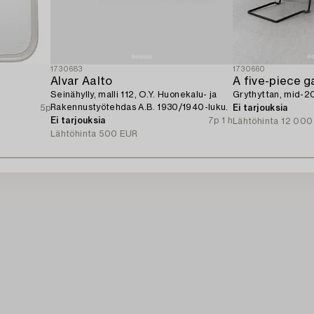
1730683
1730660
Alvar Aalto
A five-piece g
Seinähylly, malli 112, O.Y. Huonekalu- ja
Grythyttan, mid-2
Rakennustyötehdas A.B. 1930/1940-luku.
5p
Ei tarjouksia
Ei tarjouksia
7p 1 h
Lähtöhinta
12 000
Lähtöhinta
500 EUR