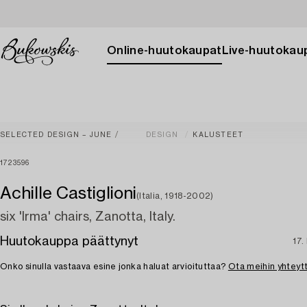
Online-huutokaupat
Live-huutokau
SELECTED DESIGN – JUNE
DESIGN
KALUSTEET
1723596
Achille Castiglioni
(Italia, 1918-2002)
six 'Irma' chairs, Zanotta, Italy.
Huutokauppa päättynyt
17.
Onko sinulla vastaava esine jonka haluat arvioituttaa?
Ota meihin yhteyt