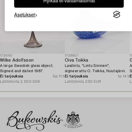
Hylkää ei-välttämättömät
Asetukset
1726162
1728607
1
Wilke Adolfsson
Oiva Toikka
G
A large Swedish glass object,
Lasilintu, "Lintu Sininen",
A
Signed and dated 1987.
signeerattu O. Toikka, Nuutajärvi.
S
Ei tarjouksia
6p 11 h
Ei tarjouksia
1p 14 h
E
Lähtöhinta
2 500 SEK
Lähtöhinta
250 EUR
L