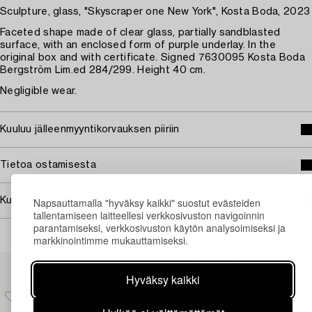
Sculpture, glass, "Skyscraper one New York", Kosta Boda, 2023
Faceted shape made of clear glass, partially sandblasted
surface, with an enclosed form of purple underlay. In the
original box and with certificate. Signed 7630095 Kosta Boda
Bergström Lim.ed 284/299. Height 40 cm.
Negligible wear.
Kuuluu jälleenmyyntikorvauksen piiriin
Tietoa ostamisesta
Napsauttamalla "hyväksy kaikki" suostut evästeiden
Kuvan käyttöoikeudet
tallentamiseen laitteellesi verkkosivuston navigoinnin
parantamiseksi, verkkosivuston käytön analysoimiseksi ja
markkinointimme mukauttamiseksi.
Muiden katsomia kohteita
Hyväksy kaikki