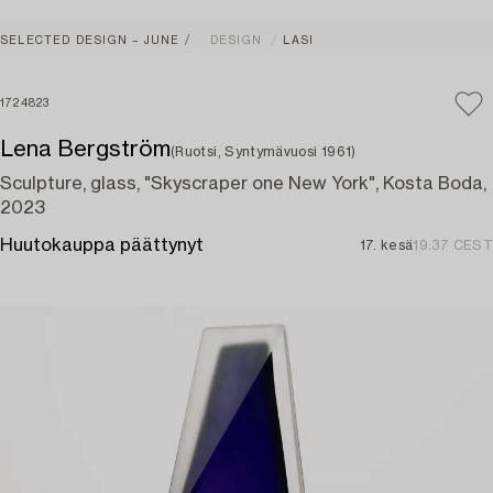
SELECTED DESIGN – JUNE
DESIGN
LASI
1724823
Lena Bergström
(Ruotsi, Syntymävuosi 1961)
Sculpture, glass, "Skyscraper one New York", Kosta Boda,
2023
Huutokauppa päättynyt
17. kesä
19:37 CEST