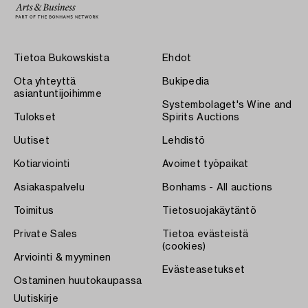
Tietoa Bukowskista
Ehdot
Ota yhteyttä
Bukipedia
asiantuntijoihimme
Systembolaget's Wine and
Tulokset
Spirits Auctions
Uutiset
Lehdistö
Kotiarviointi
Avoimet työpaikat
Asiakaspalvelu
Bonhams - All auctions
Toimitus
Tietosuojakäytäntö
Private Sales
Tietoa evästeistä
(cookies)
Arviointi & myyminen
Evästeasetukset
Ostaminen huutokaupassa
Uutiskirje