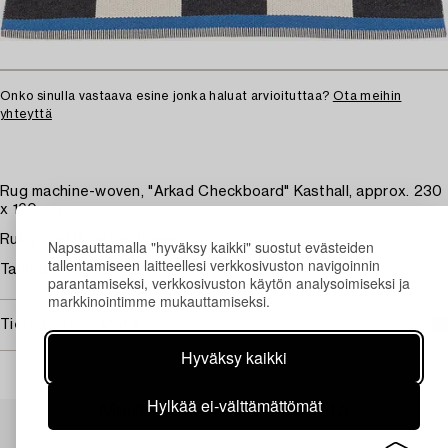
Onko sinulla vastaava esine jonka haluat arvioituttaa?
Ota meihin
yhteyttä
Rug machine-woven, "Arkad Checkboard" Kasthall, approx. 230
x 160 cm
Rutig i grått, vitt och svart.
Napsauttamalla "hyväksy kaikki" suostut evästeiden
tallentamiseen laitteellesi verkkosivuston navigoinnin
Tahroja.
parantamiseksi, verkkosivuston käytön analysoimiseksi ja
markkinointimme mukauttamiseksi.
Tietoa ostamisesta
Hyväksy kaikki
Hylkää ei-välttämättömät
Muiden katsomia kohteita