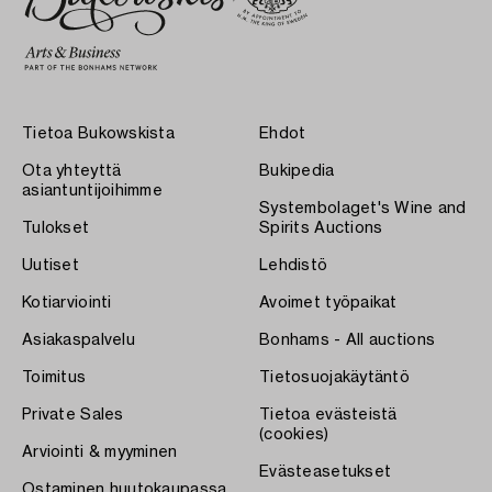
Tietoa Bukowskista
Ehdot
Ota yhteyttä
Bukipedia
asiantuntijoihimme
Systembolaget's Wine and
Tulokset
Spirits Auctions
Uutiset
Lehdistö
Kotiarviointi
Avoimet työpaikat
Asiakaspalvelu
Bonhams - All auctions
Toimitus
Tietosuojakäytäntö
Private Sales
Tietoa evästeistä
(cookies)
Arviointi & myyminen
Evästeasetukset
Ostaminen huutokaupassa