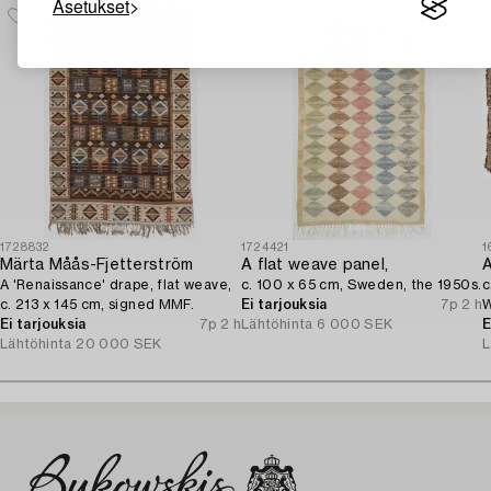
Asetukset
1728832
1724421
1
Märta Måås-Fjetterström
A flat weave panel,
A 'Renaissance' drape, flat weave,
c. 100 x 65 cm, Sweden, the 1950s.
c
c. 213 x 145 cm, signed MMF.
Ei tarjouksia
7p 2 h
W
Ei tarjouksia
7p 2 h
Lähtöhinta
6 000 SEK
S
E
Lähtöhinta
20 000 SEK
L