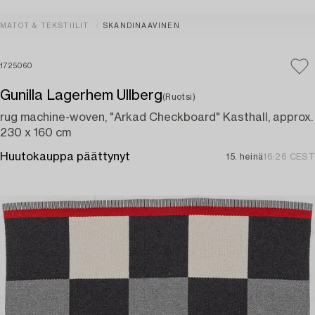
MATOT & TEKSTIILIT
SKANDINAAVINEN
1725060
Gunilla Lagerhem Ullberg
(Ruotsi)
rug machine-woven, "Arkad Checkboard" Kasthall, approx.
230 x 160 cm
Huutokauppa päättynyt
15. heinä
16:26 CEST