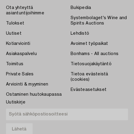
Ota yhteyttä
Bukipedia
asiantuntijoihimme
Systembolaget's Wine and
Tulokset
Spirits Auctions
Uutiset
Lehdistö
Kotiarviointi
Avoimet työpaikat
Asiakaspalvelu
Bonhams - All auctions
Toimitus
Tietosuojakäytäntö
Private Sales
Tietoa evästeistä
(cookies)
Arviointi & myyminen
Evästeasetukset
Ostaminen huutokaupassa
Uutiskirje