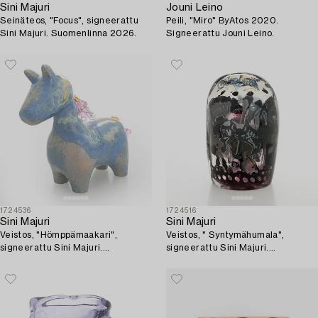
Sini Majuri
Jouni Leino
Seinäteos, "Focus", signeerattu
Peili, "Miro" ByAtos 2020.
Sini Majuri. Suomenlinna 2026.
Signeerattu Jouni Leino.
1724536
1724516
Sini Majuri
Sini Majuri
Veistos, "Hömppämaakari",
Veistos, " Syntymähumala",
signeerattu Sini Majuri.
signeerattu Sini Majuri.
Suomenlinna, Lapinlahti 2025.
Suomenlinna 2023.