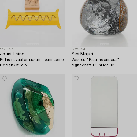
1725357
1725754
Jouni Leino
Sini Majuri
Kulho ja vaateripustin, Jouni Leino
Veistos, "Käärmeenpesä",
Design Studio.
signeerattu Sini Majuri.
Suomenlinna 2022.