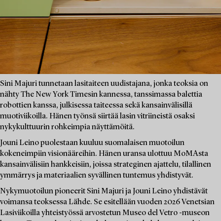
Sini Majuri tunnetaan lasitaiteen uudistajana, jonka teoksia on
nähty The New York Timesin kannessa, tanssimassa balettia
robottien kanssa, julkisessa taiteessa sekä kansainvälisillä
muotiviikoilla. Hänen työnsä siirtää lasin vitriineistä osaksi
nykykulttuurin rohkeimpia näyttämöitä.
Jouni Leino puolestaan kuuluu suomalaisen muotoilun
kokeneimpiin visionääreihin. Hänen uransa ulottuu MoMAsta
kansainvälisiin hankkeisiin, joissa strateginen ajattelu, tilallinen
ymmärrys ja materiaalien syvällinen tuntemus yhdistyvät.
Nykymuotoilun pioneerit Sini Majuri ja Jouni Leino yhdistävät
voimansa teoksessa Lähde. Se esitellään vuoden 2026 Venetsian
Lasiviikoilla yhteistyössä arvostetun Museo del Vetro -museon