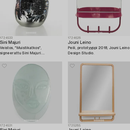
1724533
1724628
Sini Majuri
Jouni Leino
Veistos, "Muistikatkos",
Peili, prototyyppi 2018, Jouni Leino
signeerattu Sini Majuri.
Design Studio.
Suomenlinna 2025.
1724531
1725285