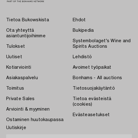
Tietoa Bukowskista
Ehdot
Ota yhteyttä
Bukipedia
asiantuntijoihimme
Systembolaget's Wine and
Tulokset
Spirits Auctions
Uutiset
Lehdistö
Kotiarviointi
Avoimet työpaikat
Asiakaspalvelu
Bonhams - All auctions
Toimitus
Tietosuojakäytäntö
Private Sales
Tietoa evästeistä
(cookies)
Arviointi & myyminen
Evästeasetukset
Ostaminen huutokaupassa
Uutiskirje