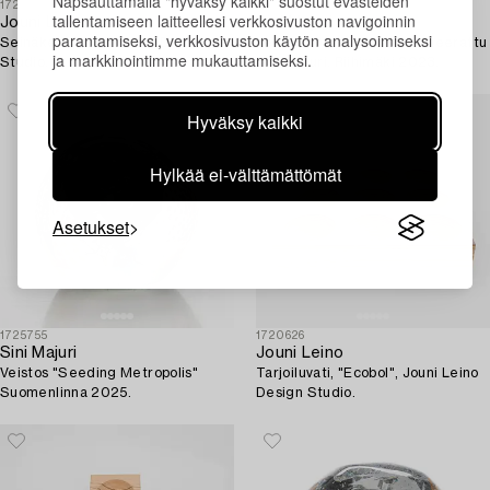
Napsauttamalla "hyväksy kaikki" suostut evästeiden
1725476
1724505
tallentamiseen laitteellesi verkkosivuston navigoinnin
Jouni Leino
Sini Majuri
parantamiseksi, verkkosivuston käytön analysoimiseksi
Seinäkello, Jouni Leino Design
Veistos, "Viattomuus", signeerattu
ja markkinointimme mukauttamiseksi.
Studio.
Sini Majuri. Riihimäki 2023.
Hyväksy kaikki
Hylkää ei-välttämättömät
Asetukset
1725755
1720626
Sini Majuri
Jouni Leino
Veistos "Seeding Metropolis"
Tarjoiluvati, "Ecobol", Jouni Leino
Suomenlinna 2025.
Design Studio.