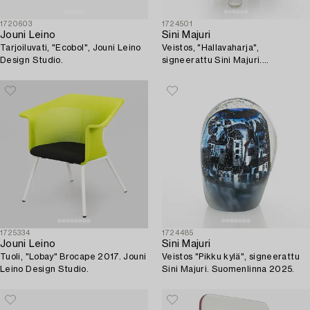
1720603
1724501
Jouni Leino
Sini Majuri
Tarjoiluvati, "Ecobol", Jouni Leino
Veistos, "Hallavaharja",
Design Studio.
signeerattu Sini Majuri.
Suomenlinna, Lapinlahti 2025.
1725334
1724485
Jouni Leino
Sini Majuri
Tuoli, "Lobay" Brocape 2017. Jouni
Veistos "Pikku kylä", signeerattu
Leino Design Studio.
Sini Majuri. Suomenlinna 2025.