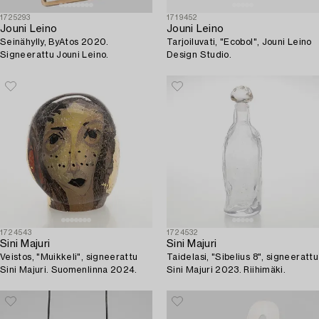
1725293
1719452
Jouni Leino
Jouni Leino
Seinähylly, ByAtos 2020.
Tarjoiluvati, "Ecobol", Jouni Leino
Signeerattu Jouni Leino.
Design Studio.
1724543
1724532
Sini Majuri
Sini Majuri
Veistos, "Muikkeli", signeerattu
Taidelasi, "Sibelius 8", signeerattu
Sini Majuri. Suomenlinna 2024.
Sini Majuri 2023. Riihimäki.