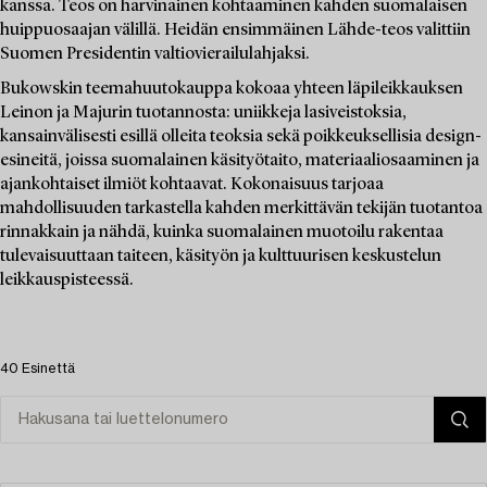
kanssa. Teos on harvinainen kohtaaminen kahden suomalaisen
huippuosaajan välillä. Heidän ensimmäinen Lähde-teos valittiin
Suomen Presidentin valtiovierailulahjaksi.
Bukowskin teemahuutokauppa kokoaa yhteen läpileikkauksen
Leinon ja Majurin tuotannosta: uniikkeja lasiveistoksia,
kansainvälisesti esillä olleita teoksia sekä poikkeuksellisia design-
esineitä, joissa suomalainen käsityötaito, materiaaliosaaminen ja
ajankohtaiset ilmiöt kohtaavat. Kokonaisuus tarjoaa
mahdollisuuden tarkastella kahden merkittävän tekijän tuotantoa
rinnakkain ja nähdä, kuinka suomalainen muotoilu rakentaa
tulevaisuuttaan taiteen, käsityön ja kulttuurisen keskustelun
leikkauspisteessä.
40 Esinettä