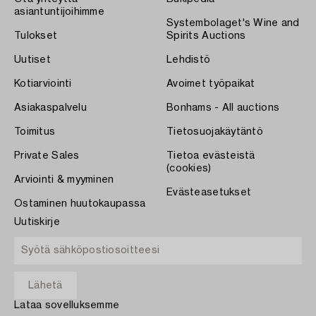
asiantuntijoihimme
Systembolaget's Wine and
Tulokset
Spirits Auctions
Uutiset
Lehdistö
Kotiarviointi
Avoimet työpaikat
Asiakaspalvelu
Bonhams - All auctions
Toimitus
Tietosuojakäytäntö
Private Sales
Tietoa evästeistä
(cookies)
Arviointi & myyminen
Evästeasetukset
Ostaminen huutokaupassa
Uutiskirje
Lataa sovelluksemme