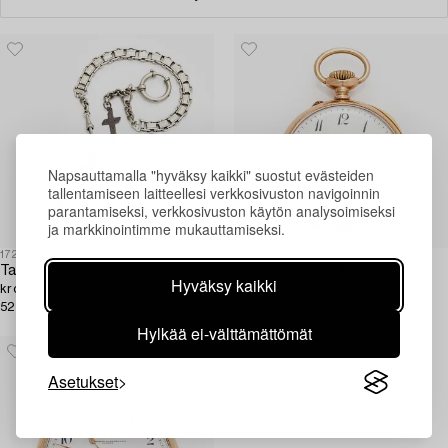
Napsauttamalla "hyväksy kaikki" suostut evästeiden
tallentamiseen laitteellesi verkkosivuston navigoinnin
parantamiseksi, verkkosivuston käytön analysoimiseksi
ja markkinointimme mukauttamiseksi.
1724302
1724298
Taskukello,
Patek Philippe & Co,
Hyväksy kaikki
kronografi, "kilomètres à l'heure",
taskukello, 48 mm.
52 mm.
Hylkää ei-välttämättömät
Asetukset