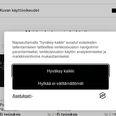
Kuvan käyttöoikeudet
Muiden katsomia kohteita
Napsauttamalla "hyväksy kaikki" suostut evästeiden
tallentamiseen laitteellesi verkkosivuston navigoinnin
parantamiseksi, verkkosivuston käytön analysoimiseksi ja
markkinointimme mukauttamiseksi.
Hyväksy kaikki
Hylkää ei-välttämättömät
Asetukset
1732073
1721969
1
Pieter ten Hoopen
Maria Hedlund
A
"Stockholm".
Untitled.
"
Ei tarjouksia
5p 2 h
Ei tarjouksia
5p 2 h
1