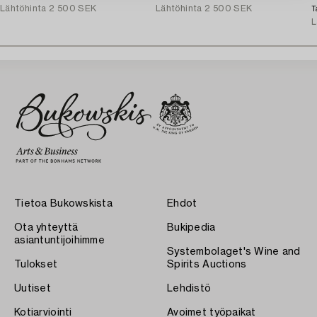
Lähtöhinta
2 500 SEK
Lähtöhinta
2 500 SEK
T
L
Tietoa Bukowskista
Ehdot
Ota yhteyttä
Bukipedia
asiantuntijoihimme
Systembolaget's Wine and
Tulokset
Spirits Auctions
Uutiset
Lehdistö
Kotiarviointi
Avoimet työpaikat