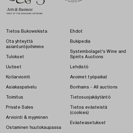
Tietoa Bukowskista
Ehdot
Ota yhteyttä
Bukipedia
asiantuntijoihimme
Systembolaget's Wine and
Tulokset
Spirits Auctions
Uutiset
Lehdistö
Kotiarviointi
Avoimet työpaikat
Asiakaspalvelu
Bonhams - All auctions
Toimitus
Tietosuojakäytäntö
Private Sales
Tietoa evästeistä
(cookies)
Arviointi & myyminen
Evästeasetukset
Ostaminen huutokaupassa