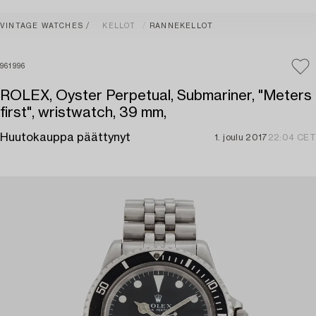
VINTAGE WATCHES
KELLOT
RANNEKELLOT
961996
ROLEX, Oyster Perpetual, Submariner, "Meters
first", wristwatch, 39 mm,
Huutokauppa päättynyt
1. joulu 2017
22:04 CET