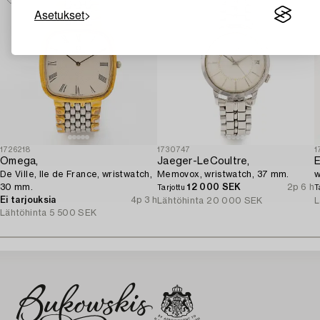
Asetukset
1726218
1730747
1
Omega,
Jaeger-LeCoultre,
E
De Ville, Ile de France, wristwatch,
Memovox, wristwatch, 37 mm.
w
30 mm.
12 000 SEK
2p 6 h
Tarjottu
T
Ei tarjouksia
4p 3 h
Lähtöhinta
20 000 SEK
L
Lähtöhinta
5 500 SEK