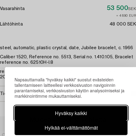
53 500
Vasarahinta
SEK
≈ 4 890 EUR
Lähtöhinta
48 000 SEK
steel, automatic, plastic crystal, date, Jubilee bracelet, c. 1966
Caliber 1520, Reference no. 5513, Serial no. 1.410.105, Bracelet
reference no. 62510H-I.8
restored dial and hands, later bezel, maintenance recepit May
2017, end links not signed
Napsauttamalla "hyväksy kaikki" suostut evästeiden
tallentamiseen laitteellesi verkkosivuston navigoinnin
parantamiseksi, verkkosivuston käytön analysoimiseksi ja
Tietoa ostamisesta
markkinointimme mukauttamiseksi.
Hyväksy kaikki
Muiden katsomia kohteita
Hylkää ei-välttämättömät