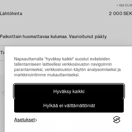
≈ 184 EUR
Lähtöhinta
2 000 SEK
Paikoittain huomattavaa kulumaa. Vaurioitunut pääty.
Tietoa ostamisesta
Napsauttamalla "hyväksy kaikki" suostut evästeiden
tallentamiseen laitteellesi verkkosivuston navigoinnin
parantamiseksi, verkkosivuston käytön analysoimiseksi ja
markkinointimme mukauttamiseksi.
Muiden katsomia kohteita
Hyväksy kaikki
Hylkää ei-välttämättömät
Asetukset