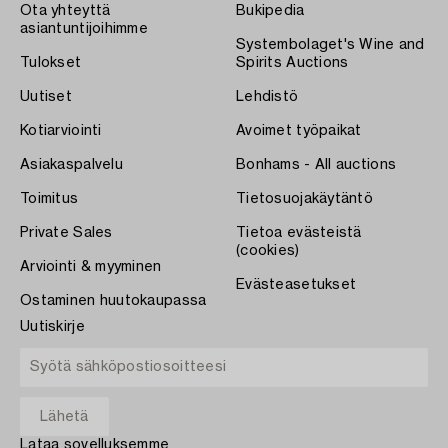
Ota yhteyttä
Bukipedia
asiantuntijoihimme
Systembolaget's Wine and
Tulokset
Spirits Auctions
Uutiset
Lehdistö
Kotiarviointi
Avoimet työpaikat
Asiakaspalvelu
Bonhams - All auctions
Toimitus
Tietosuojakäytäntö
Private Sales
Tietoa evästeistä
(cookies)
Arviointi & myyminen
Evästeasetukset
Ostaminen huutokaupassa
Uutiskirje
Lataa sovelluksemme