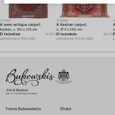
1724597
1730629
1
A semi-antique carpet,
A Keshan carpet,
A
Kashan, c. 310 x 215 cm.
c. 373 x 260 cm.
c
Ei tarjouksia
1p 22 h
Ei tarjouksia
6p 3 h
E
Lähtöhinta
6 000 SEK
Lähtöhinta
12 000 SEK
L
Tietoa Bukowskista
Ehdot