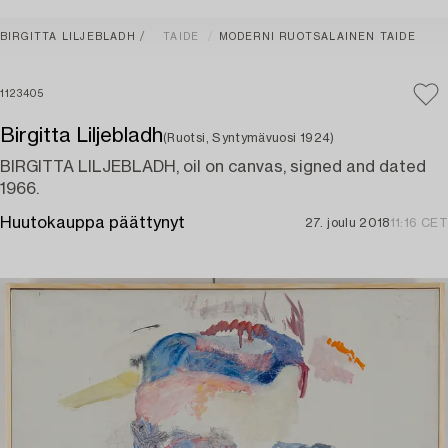
BIRGITTA LILJEBLADH
TAIDE
MODERNI RUOTSALAINEN TAIDE
1123405
Birgitta Liljebladh
(Ruotsi, Syntymävuosi 1924)
BIRGITTA LILJEBLADH, oil on canvas, signed and dated
1966.
Huutokauppa päättynyt
27. joulu 2018
11:16 CET