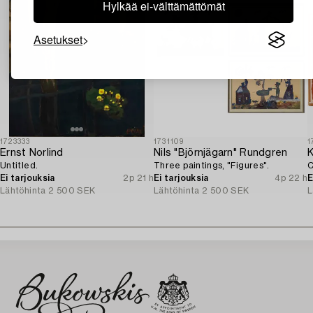
Hylkää ei-välttämättömät
Asetukset
1723333
1731109
1
Ernst Norlind
Nils "Björnjägarn" Rundgren
K
Untitled.
Three paintings, "Figures".
C
Ei tarjouksia
2p 21 h
Ei tarjouksia
4p 22 h
E
Lähtöhinta
2 500 SEK
Lähtöhinta
2 500 SEK
L