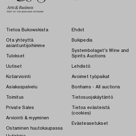
Tietoa Bukowskista
Ehdot
Ota yhteyttä
Bukipedia
asiantuntijoihimme
Systembolaget's Wine and
Tulokset
Spirits Auctions
Uutiset
Lehdistö
Kotiarviointi
Avoimet työpaikat
Asiakaspalvelu
Bonhams - All auctions
Toimitus
Tietosuojakäytäntö
Private Sales
Tietoa evästeistä
(cookies)
Arviointi & myyminen
Evästeasetukset
Ostaminen huutokaupassa