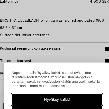
Lähtöhinta
4 000 SEK
BIRGITTA LILJEBLADH, oil on canvas, signed and dated 1966.
63.5 x 57 cm.
Surface dirt, minor scratshes.
Kuuluu jälleenmyyntikorvauksen piiriin
Tietoa ostamisesta
Napsauttamalla "hyväksy kaikki" suostut evästeiden
Kuvan käyttöoikeudet
tallentamiseen laitteellesi verkkosivuston navigoinnin
parantamiseksi, verkkosivuston käytön analysoimiseksi ja
markkinointimme mukauttamiseksi.
Muiden katsomia kohteita
Hyväksy kaikki