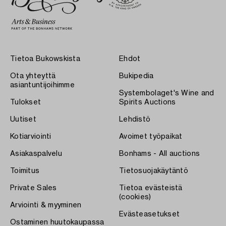
Tietoa Bukowskista
Ehdot
Ota yhteyttä
Bukipedia
asiantuntijoihimme
Systembolaget's Wine and
Tulokset
Spirits Auctions
Uutiset
Lehdistö
Kotiarviointi
Avoimet työpaikat
Asiakaspalvelu
Bonhams - All auctions
Toimitus
Tietosuojakäytäntö
Private Sales
Tietoa evästeistä
(cookies)
Arviointi & myyminen
Evästeasetukset
Ostaminen huutokaupassa