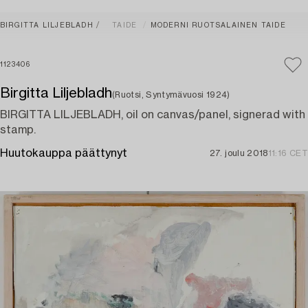
BIRGITTA LILJEBLADH
TAIDE
MODERNI RUOTSALAINEN TAIDE
1123406
Birgitta Liljebladh
(Ruotsi, Syntymävuosi 1924)
BIRGITTA LILJEBLADH, oil on canvas/panel, signerad with
stamp.
Huutokauppa päättynyt
27. joulu 2018
11:16 CET