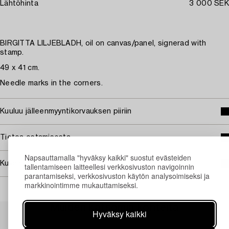
Lähtöhinta
3 000 SEK
BIRGITTA LILJEBLADH, oil on canvas/panel, signerad with
stamp.
49 x 41 cm.
Needle marks in the corners.
Kuuluu jälleenmyyntikorvauksen piiriin
Tietoa ostamisesta
Napsauttamalla "hyväksy kaikki" suostut evästeiden
Kuvan käyttöoikeudet
tallentamiseen laitteellesi verkkosivuston navigoinnin
parantamiseksi, verkkosivuston käytön analysoimiseksi ja
markkinointimme mukauttamiseksi.
Muiden katsomia kohteita
Hyväksy kaikki