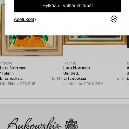
Hylkää ei-välttämättömät
Asetukset
1726767
1726728
1
Lars Norrman
Lars Norrman
A
"Tahiti".
Untitled.
S
Ei tarjouksia
1p 14 h
Ei tarjouksia
1p 15 h
E
Lähtöhinta
250 EUR
Lähtöhinta
3 000 SEK
L