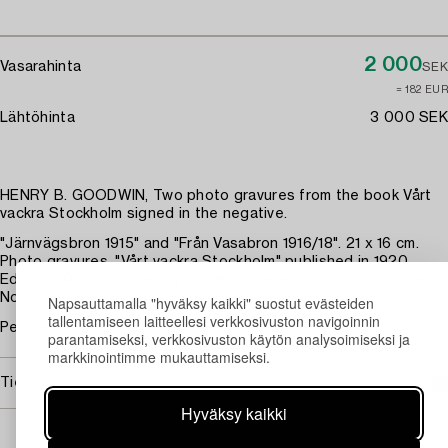
2 000
Vasarahinta
SEK
≈ 182 EUR
Lähtöhinta
3 000 SEK
HENRY B. GOODWIN, Two photo gravures from the book Vårt
vackra Stockholm signed in the negative.
"Järnvägsbron 1915" and "Från Vasabron 1916/18". 21 x 16 cm.
Photo gravures. "Vårt vackra Stockholm" published in 1920.
Edition 200. Published by Bröderna Lagerström Boktryckare.
Not framed.
Napsauttamalla "hyväksy kaikki" suostut evästeiden
tallentamiseen laitteellesi verkkosivuston navigoinnin
Pehmeät kulmat. Taitoksen jälki.
parantamiseksi, verkkosivuston käytön analysoimiseksi ja
markkinointimme mukauttamiseksi.
Tietoa ostamisesta
Hyväksy kaikki