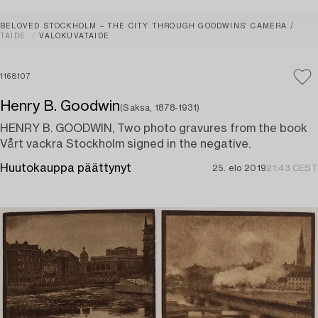
BELOVED STOCKHOLM – THE CITY THROUGH GOODWINS' CAMERA
TAIDE
VALOKUVATAIDE
1168107
Henry B. Goodwin
(Saksa, 1878-1931)
HENRY B. GOODWIN, Two photo gravures from the book
Vårt vackra Stockholm signed in the negative.
Huutokauppa päättynyt
25. elo 2019
21:43 CEST