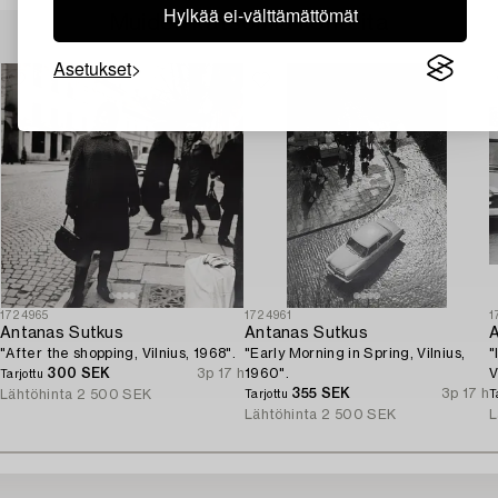
Hylkää ei-välttämättömät
Muiden katsomia kohteita
Asetukset
1724965
1724961
1
Antanas Sutkus
Antanas Sutkus
A
"After the shopping, Vilnius, 1968".
"Early Morning in Spring, Vilnius,
"
300 SEK
3p 17 h
1960".
V
Tarjottu
355 SEK
3p 17 h
Lähtöhinta
2 500 SEK
Tarjottu
T
Lähtöhinta
2 500 SEK
L