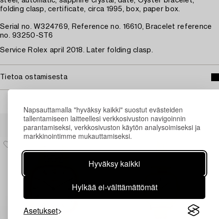
steel, automatic, sapphire crystal, date, Oyster bracelet,
folding clasp, certificate, circa 1995, box, paper box.
Serial no. W324769, Reference no. 16610, Bracelet reference
no. 93250-ST6
Service Rolex april 2018. Later folding clasp.
Tietoa ostamisesta
Napsauttamalla "hyväksy kaikki" suostut evästeiden
tallentamiseen laitteellesi verkkosivuston navigoinnin
Muiden katsomia kohteita
parantamiseksi, verkkosivuston käytön analysoimiseksi ja
markkinointimme mukauttamiseksi.
Hyväksy kaikki
Hylkää ei-välttämättömät
Asetukset