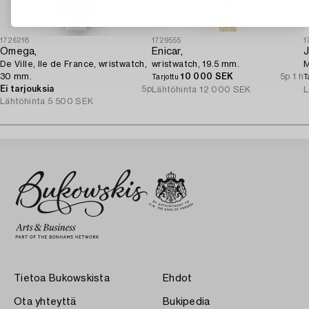
1726218
1729555
1
Omega,
Enicar,
J
De Ville, Ile de France, wristwatch,
wristwatch, 19.5 mm.
M
30 mm.
10 000 SEK
5p 1 h
Tarjottu
T
Ei tarjouksia
5p
Lähtöhinta
12 000 SEK
L
Lähtöhinta
5 500 SEK
Tietoa Bukowskista
Ehdot
Ota yhteyttä
Bukipedia