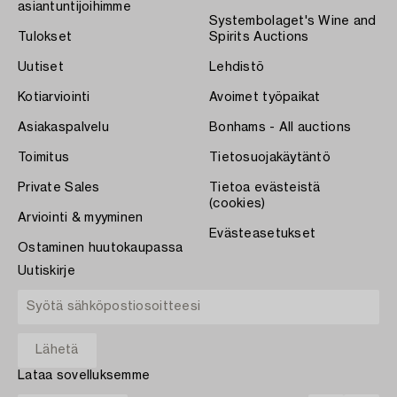
asiantuntijoihimme
Systembolaget's Wine and
Tulokset
Spirits Auctions
Uutiset
Lehdistö
Kotiarviointi
Avoimet työpaikat
Asiakaspalvelu
Bonhams - All auctions
Toimitus
Tietosuojakäytäntö
Private Sales
Tietoa evästeistä
(cookies)
Arviointi & myyminen
Evästeasetukset
Ostaminen huutokaupassa
Uutiskirje
Lataa sovelluksemme