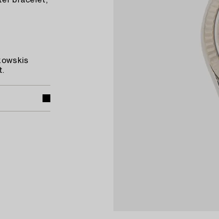
ter bracelet,
ukowskis
.