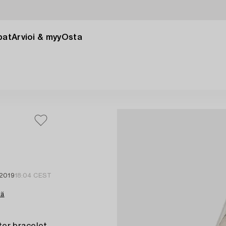
pat
Arvioi & myy
Osta
 2019
18:04 CEST
tä