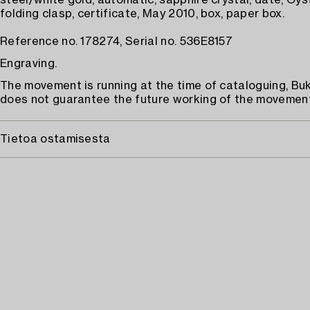
steel/white gold, automatic, sapphire crystal, date, Oys
folding clasp, certificate, May 2010, box, paper box.
Reference no. 178274, Serial no. 536E8157
Engraving.
The movement is running at the time of cataloguing, B
does not guarantee the future working of the movement
Tietoa ostamisesta