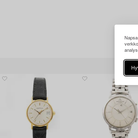
Napsau
verkko
analys
Hy