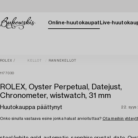
Online-huutokaupat
Live-huutokau
ROLEX
KELLOT
RANNEKELLOT
1177030
ROLEX, Oyster Perpetual, Datejust,
Chronometer, wistwatch, 31 mm
Huutokauppa päättynyt
22. syys
Onko sinulla vastaava esine jonka haluat arvioituttaa?
Ota meihin yhteyt