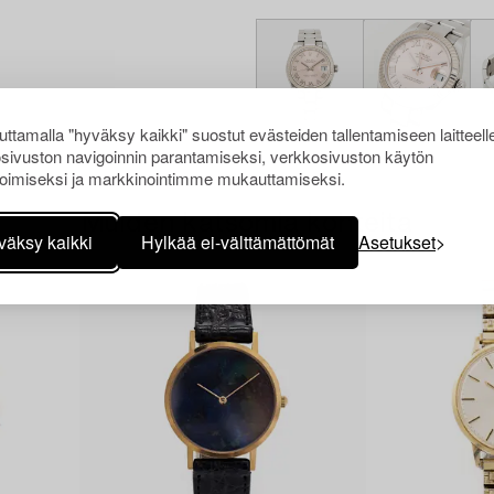
ttamalla "hyväksy kaikki" suostut evästeiden tallentamiseen laitteell
sivuston navigoinnin parantamiseksi, verkkosivuston käytön
oimiseksi ja markkinointimme mukauttamiseksi.
Muiden katsomia kohteita
väksy kaikki
Hylkää ei-välttämättömät
Asetukset