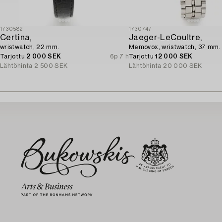
1730582
1730747
Certina,
Jaeger-LeCoultre,
wristwatch, 22 mm.
Memovox, wristwatch, 37 mm.
Tarjottu
2 000 SEK
6p 7 h
Tarjottu
12 000 SEK
Lähtöhinta
2 500 SEK
Lähtöhinta
20 000 SEK