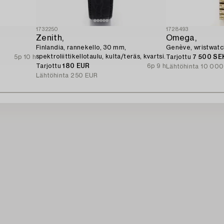
1732250
1728493
Zenith,
Omega,
Finlandia, rannekello, 30 mm,
Genève, wristwatc
spektroliittikellotaulu, kulta/teräs, kvartsi.
5p 10 h
Tarjottu
7 500 SE
Tarjottu
180 EUR
6p 9 h
Lähtöhinta
10 000
Lähtöhinta
250 EUR