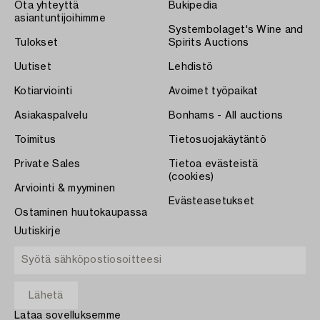
Ota yhteyttä
Bukipedia
asiantuntijoihimme
Systembolaget's Wine and
Tulokset
Spirits Auctions
Uutiset
Lehdistö
Kotiarviointi
Avoimet työpaikat
Asiakaspalvelu
Bonhams - All auctions
Toimitus
Tietosuojakäytäntö
Private Sales
Tietoa evästeistä
(cookies)
Arviointi & myyminen
Evästeasetukset
Ostaminen huutokaupassa
Uutiskirje
Lataa sovelluksemme