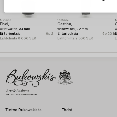
1729553
1730582
1
Ebel,
Certina,
C
wristwatch, 34 mm.
wristwatch, 22 mm.
w
Ei tarjouksia
6p 21 h
Ei tarjouksia
6p 20 h
E
Lähtöhinta
6 000 SEK
Lähtöhinta
2 500 SEK
L
Tietoa Bukowskista
Ehdot