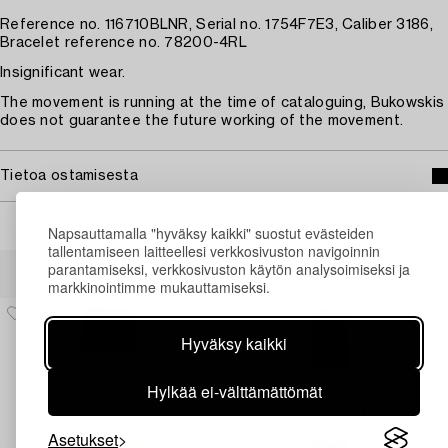
Reference no. 116710BLNR, Serial no. 1754F7E3, Caliber 3186,
Bracelet reference no. 78200-4RL
Insignificant wear.
The movement is running at the time of cataloguing, Bukowskis
does not guarantee the future working of the movement.
Tietoa ostamisesta
Napsauttamalla "hyväksy kaikki" suostut evästeiden
tallentamiseen laitteellesi verkkosivuston navigoinnin
Muiden katsomia kohteita
parantamiseksi, verkkosivuston käytön analysoimiseksi ja
markkinointimme mukauttamiseksi.
Hyväksy kaikki
Hylkää ei-välttämättömät
Asetukset