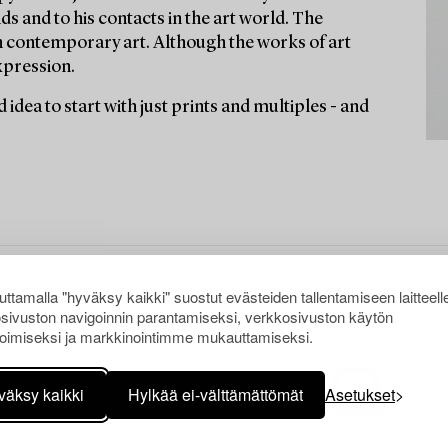
ds and to his contacts in the art world. The
n contemporary art. Although the works of art
xpression.
od idea to start with just prints and multiples - and
ttamalla "hyväksy kaikki" suostut evästeiden tallentamiseen laitteell
sivuston navigoinnin parantamiseksi, verkkosivuston käytön
oimiseksi ja markkinointimme mukauttamiseksi.
väksy kaikki
Hylkää ei-välttämättömät
Asetukset
Juuri nyt ei löytynyt hakuasi vasta