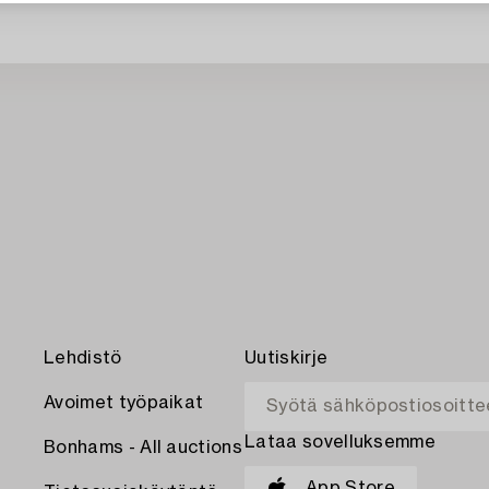
Lehdistö
Uutiskirje
Avoimet työpaikat
Lataa sovelluksemme
Bonhams - All auctions
App Store