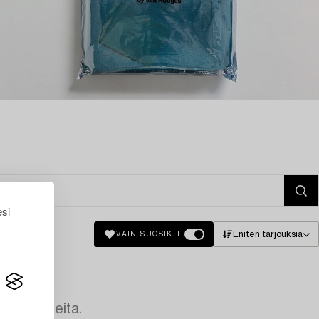
esi
Eniten tarjouksia
VAIN SUOSIKIT
avia kohteita.