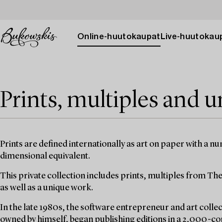
Online-huutokaupat
Live-huutokau
Prints, multiples and 
Prints are defined internationally as art on paper with a n
dimensional equivalent.
This private collection includes prints, multiples from Th
as well as a unique work.
In the late 1980s, the software entrepreneur and art collec
owned by himself, began publishing editions in a 2,000-c