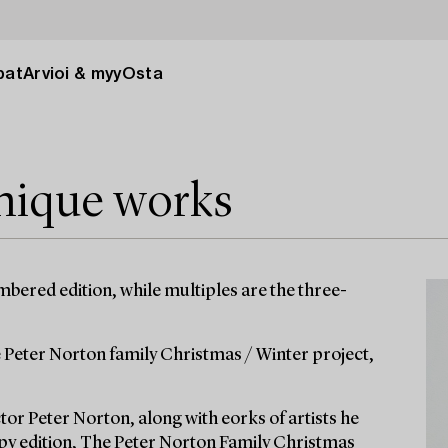
pat
Arvioi & myy
Osta
unique works
umbered edition, while multiples are the three-
e Peter Norton family Christmas / Winter project,
tor Peter Norton, along with eorks of artists he
opy edition, The Peter Norton Family Christmas