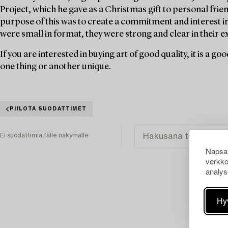
Project, which he gave as a Christmas gift to personal frien
purpose of this was to create a commitment and interest i
were small in format, they were strong and clear in their e
If you are interested in buying art of good quality, it is a go
one thing or another unique.
PIILOTA SUODATTIMET
Ei suodattimia tälle näkymälle
Napsau
verkko
analys
Hy