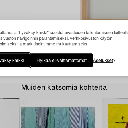
ttamalla "hyväksy kaikki" suostut evästeiden tallentamiseen laitteell
sivuston navigoinnin parantamiseksi, verkkosivuston käytön
oimiseksi ja markkinointimme mukauttamiseksi.
väksy kaikki
Hylkää ei-välttämättömät
Asetukset
Muiden katsomia kohteita