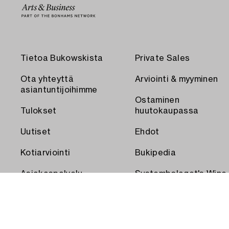
Tietoa Bukowskista
Private Sales
Ota yhteyttä
Arviointi & myyminen
asiantuntijoihimme
Ostaminen
Tulokset
huutokaupassa
Uutiset
Ehdot
Kotiarviointi
Bukipedia
Asiakaspalvelu
Systembolaget's Wine
and Spirits Auctions
Toimitus