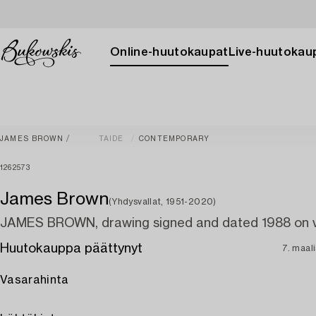
Online-huutokaupat
Live-huutokau
JAMES BROWN
TAIDE
CONTEMPORARY
1262573
James Brown
(Yhdysvallat, 1951-2020)
JAMES BROWN, drawing signed and dated 1988 on 
Huutokauppa päättynyt
7. maal
Vasarahinta