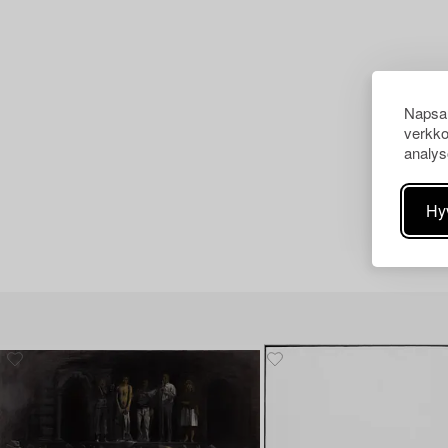
Napsau
verkko
analys
Hy