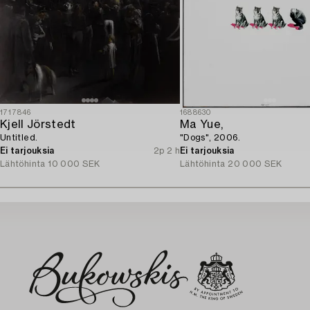
1717846
1688630
Kjell Jörstedt
Ma Yue,
Untitled.
"Dogs", 2006.
Ei tarjouksia
2p 2 h
Ei tarjouksia
Lähtöhinta
10 000 SEK
Lähtöhinta
20 000 SEK