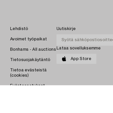
Lehdistö
Uutiskirje
Avoimet työpaikat
Lataa sovelluksemme
Bonhams - All auctions
App Store
Tietosuojakäytäntö
Tietoa evästeistä
(cookies)
Evästeasetukset
MAKSA