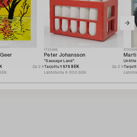
1725468
172092
 Geer
Peter Johansson
Marti
"Sausage Land".
Untitle
K
2p 2 h
Tarjottu
1 575 SEK
2p 2 h
Tarjot
SEK
Lähtöhinta
6 000 SEK
Lähtöh