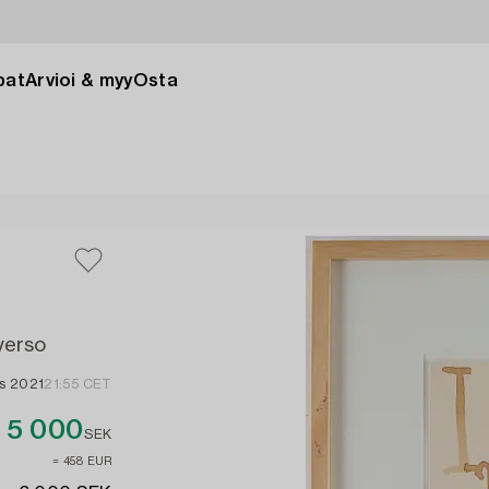
pat
Arvioi & myy
Osta
verso
is 2021
21:55 CET
5 000
SEK
≈ 458 EUR