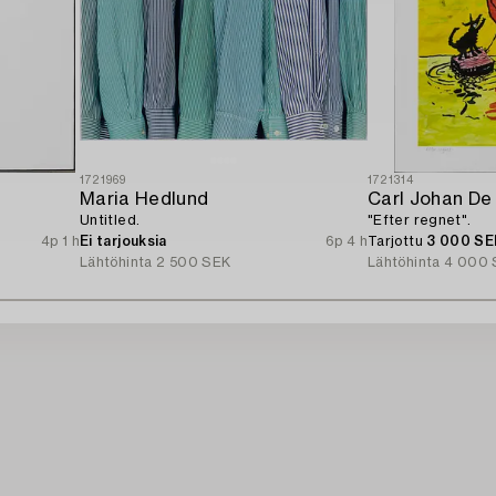
1721969
1721314
Maria Hedlund
Carl Johan De
Untitled.
"Efter regnet".
4p 1 h
Ei tarjouksia
6p 4 h
Tarjottu
3 000 SE
Lähtöhinta
2 500 SEK
Lähtöhinta
4 000 