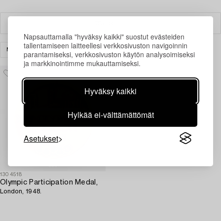
Suodatin
Napsauttamalla "hyväksy kaikki" suostut evästeiden
tallentamiseen laitteellesi verkkosivuston navigoinnin
MUUT
TYHJENNÄ KAIKKI
parantamiseksi, verkkosivuston käytön analysoimiseksi
ja markkinointimme mukauttamiseksi.
Hyväksy kaikki
Hylkää ei-välttämättömät
Asetukset
1304518
Olympic Participation Medal,
London, 1948.