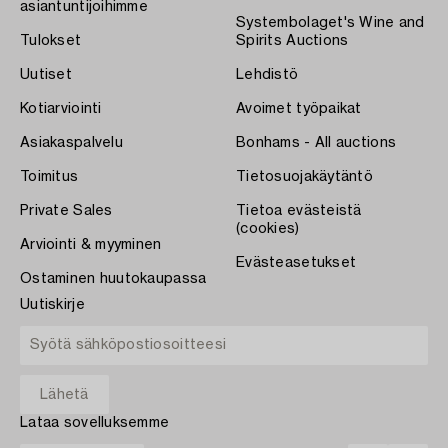
asiantuntijoihimme
Systembolaget's Wine and
Tulokset
Spirits Auctions
Uutiset
Lehdistö
Kotiarviointi
Avoimet työpaikat
Asiakaspalvelu
Bonhams - All auctions
Toimitus
Tietosuojakäytäntö
Private Sales
Tietoa evästeistä
(cookies)
Arviointi & myyminen
Evästeasetukset
Ostaminen huutokaupassa
Uutiskirje
Lataa sovelluksemme