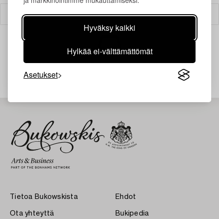
ja markkinointimme mukauttamiseksi.
Suodatin
Hyväksy kaikki
Hylkää ei-välttämättömät
Juuri nyt ei löytynyt hakuasi vastaavia kohteita.
Asetukset
Tietoa Bukowskista
Ehdot
Ota yhteyttä
Bukipedia