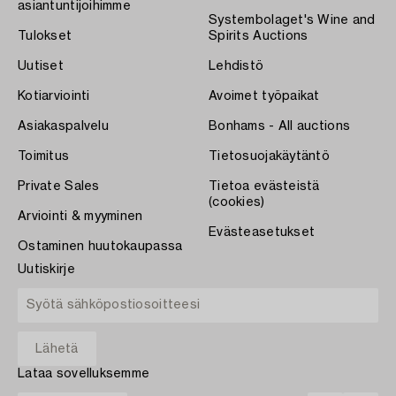
asiantuntijoihimme
Systembolaget's Wine and
Tulokset
Spirits Auctions
Uutiset
Lehdistö
Kotiarviointi
Avoimet työpaikat
Asiakaspalvelu
Bonhams - All auctions
Toimitus
Tietosuojakäytäntö
Private Sales
Tietoa evästeistä
(cookies)
Arviointi & myyminen
Evästeasetukset
Ostaminen huutokaupassa
Uutiskirje
Lataa sovelluksemme