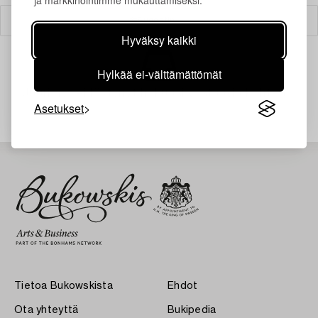
ja markkinointimme mukauttamiseksi.
Suodatin
Hyväksy kaikki
Hylkää ei-välttämättömät
Juuri nyt ei löytynyt hakuasi vastaavia kohteita.
Asetukset
Tietoa Bukowskista
Ehdot
Ota yhteyttä
Bukipedia