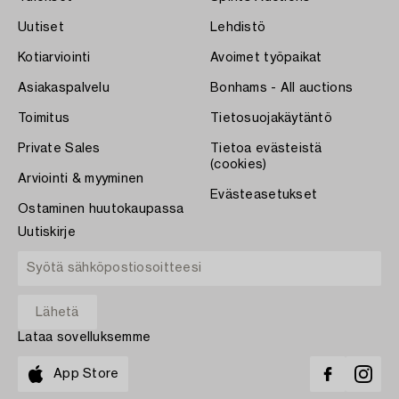
Uutiset
Lehdistö
Kotiarviointi
Avoimet työpaikat
Asiakaspalvelu
Bonhams - All auctions
Toimitus
Tietosuojakäytäntö
Private Sales
Tietoa evästeistä
(cookies)
Arviointi & myyminen
Evästeasetukset
Ostaminen huutokaupassa
Uutiskirje
Lataa sovelluksemme
App Store