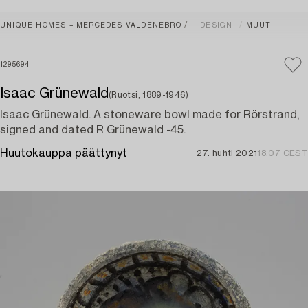
UNIQUE HOMES – MERCEDES VALDENEBRO
DESIGN
MUUT
1295694
Isaac Grünewald
(Ruotsi, 1889-1946)
Isaac Grünewald. A stoneware bowl made for Rörstrand,
signed and dated R Grünewald -45.
Huutokauppa päättynyt
27. huhti 2021
18:07 CEST