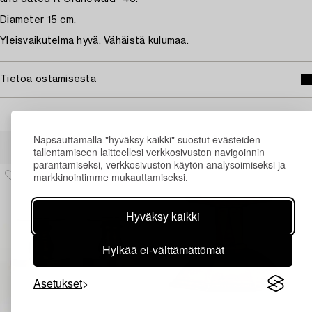
Diameter 15 cm.
Yleisvaikutelma hyvä. Vähäistä kulumaa.
Tietoa ostamisesta
Napsauttamalla "hyväksy kaikki" suostut evästeiden
Muiden katsomia kohteita
tallentamiseen laitteellesi verkkosivuston navigoinnin
parantamiseksi, verkkosivuston käytön analysoimiseksi ja
markkinointimme mukauttamiseksi.
Hyväksy kaikki
Hylkää ei-välttämättömät
Asetukset