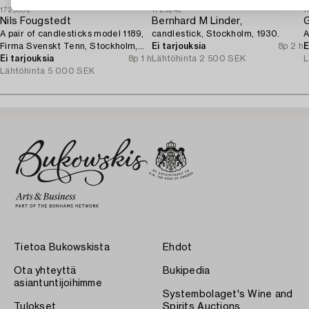
1725302
1725242
1
Nils Fougstedt
Bernhard M Linder,
G
A pair of candlesticks model 1189,
candlestick, Stockholm, 1930.
A
Firma Svenskt Tenn, Stockholm,
Ei tarjouksia
8p 2 h
E
1929.
Ei tarjouksia
8p 1 h
Lähtöhinta
2 500 SEK
L
Lähtöhinta
5 000 SEK
Tietoa Bukowskista
Ehdot
Ota yhteyttä
Bukipedia
asiantuntijoihimme
Systembolaget's Wine and
Tulokset
Spirits Auctions