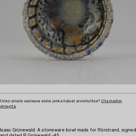
Onko sinulla vastaava esine jonka haluat arvioituttaa?
Ota meihin
yhteyttä
Isaac Grünewald. A stoneware bowl made for Rörstrand, signed
and dated R Grünewald -45.