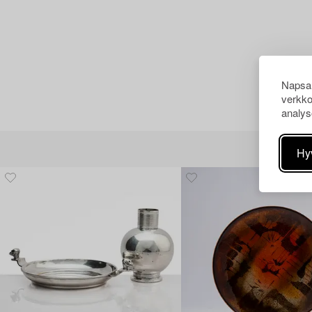
Napsau
verkko
analys
Hy