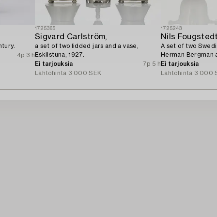
1725365
1725243
Sigvard Carlström,
Nils Fougsted
tury.
a set of two lidded jars and a vase,
A set of two Swed
Eskilstuna, 1927.
Herman Bergman ar
4p 3 h
1930.
Ei tarjouksia
7p 5 h
Ei tarjouksia
Lähtöhinta
3 000 SEK
Lähtöhinta
3 000 