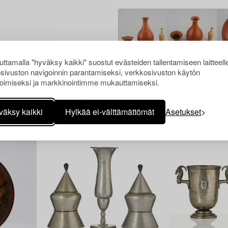
ttamalla "hyväksy kaikki" suostut evästeiden tallentamiseen laitteell
sivuston navigoinnin parantamiseksi, verkkosivuston käytön
oimiseksi ja markkinointimme mukauttamiseksi.
Muiden katsomia kohteita
väksy kaikki
Hylkää ei-välttämättömät
Asetukset