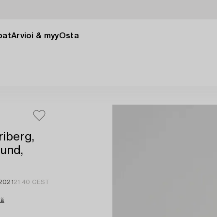
pat
Arvioi & myy
Osta
riberg,
und,
 2021
21:40 CEST
tä