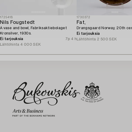
1725418
1730372
Nils Fougstedt
Fat,
A vase and bowl, Fabriksaktiebolaget
Drangsgaard Norway, 20th cen
Kronsilver, 1930s.
Ei tarjouksia
Ei tarjouksia
7p 4 h
Lähtöhinta
2 500 SEK
Lähtöhinta
4 000 SEK