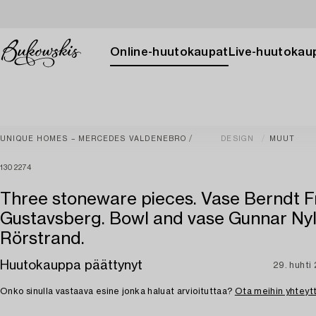
Online-huutokaupat
Live-huutokau
UNIQUE HOMES – MERCEDES VALDENEBRO
DESIGN
MUUT
1302274
Three stoneware pieces. Vase Berndt F
Gustavsberg. Bowl and vase Gunnar Nyl
Rörstrand.
Huutokauppa päättynyt
29. huhti
Onko sinulla vastaava esine jonka haluat arvioituttaa?
Ota meihin yhteyt