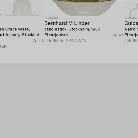
1725242
1725362
t
Bernhard M Linder,
Guld
ish Grace vases,
candlestick, Stockholm, 1930.
A jardi
t foundry, Stockholm,
Ei tarjouksia
7p 4 h
Ei tarj
7p 4 h
Lähtöhinta
2 500 SEK
Lähtöh
SEK