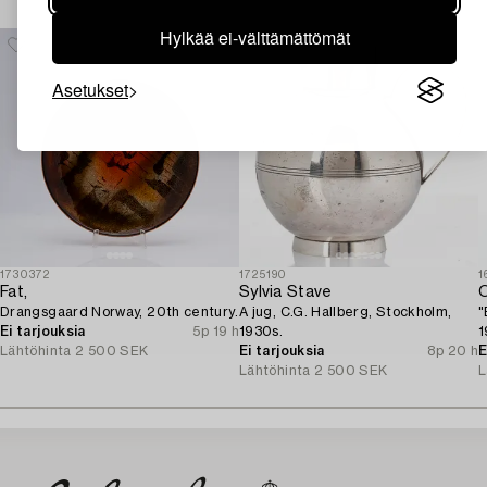
Hylkää ei-välttämättömät
Asetukset
1730372
1725190
1
Fat,
Sylvia Stave
O
Drangsgaard Norway, 20th century.
A jug, C.G. Hallberg, Stockholm,
"
Ei tarjouksia
5p 19 h
1930s.
1
Lähtöhinta
2 500 SEK
Ei tarjouksia
8p 20 h
"
E
Lähtöhinta
2 500 SEK
p
L