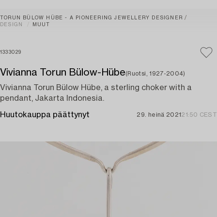
TORUN BÜLOW HÜBE - A PIONEERING JEWELLERY DESIGNER
DESIGN
MUUT
1333029
Vivianna Torun Bülow-Hübe
(Ruotsi, 1927-2004)
Vivianna Torun Bülow Hübe, a sterling choker with a
pendant, Jakarta Indonesia.
Huutokauppa päättynyt
29. heinä 2021
21:50 CEST