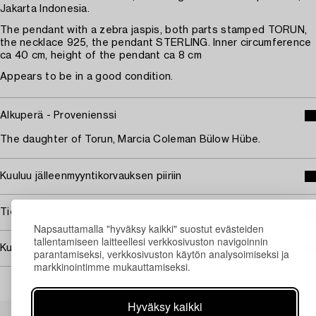
Jakarta Indonesia.
The pendant with a zebra jaspis, both parts stamped TORUN,
the necklace 925, the pendant STERLING. Inner circumference
ca 40 cm, height of the pendant ca 8 cm
Appears to be in a good condition.
Alkuperä - Provenienssi
The daughter of Torun, Marcia Coleman Bülow Hübe.
Kuuluu jälleenmyyntikorvauksen piiriin
Tietoa ostamisesta
Napsauttamalla "hyväksy kaikki" suostut evästeiden
tallentamiseen laitteellesi verkkosivuston navigoinnin
Kuvan käyttöoikeudet
parantamiseksi, verkkosivuston käytön analysoimiseksi ja
markkinointimme mukauttamiseksi.
Hyväksy kaikki
Muiden katsomia kohteita