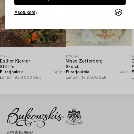
Asetukset
1727361
1720896
1
Esther Kjerner
Nisse Zetterberg
C
Still life.
Sketch.
P
Ei tarjouksia
6p 11 h
Ei tarjouksia
4p 7 h
E
Lähtöhinta
8 000 SEK
Lähtöhinta
2 500 SEK
L