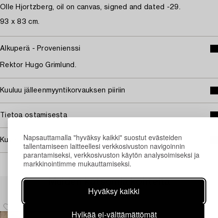
Olle Hjortzberg, oil on canvas, signed and dated -29.
93 x 83 cm.
Alkuperä - Provenienssi
Rektor Hugo Grimlund.
Kuuluu jälleenmyyntikorvauksen piiriin
Tietoa ostamisesta
Napsauttamalla "hyväksy kaikki" suostut evästeiden
Kuvan käyttöoikeudet
tallentamiseen laitteellesi verkkosivuston navigoinnin
parantamiseksi, verkkosivuston käytön analysoimiseksi ja
markkinointimme mukauttamiseksi.
Muiden katsomia kohteita
Hyväksy kaikki
Hylkää ei-välttämättömät