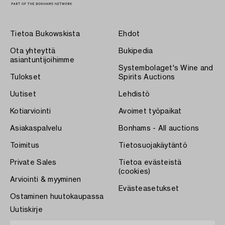
Tietoa Bukowskista
Ehdot
Ota yhteyttä
Bukipedia
asiantuntijoihimme
Systembolaget's Wine and
Tulokset
Spirits Auctions
Uutiset
Lehdistö
Kotiarviointi
Avoimet työpaikat
Asiakaspalvelu
Bonhams - All auctions
Toimitus
Tietosuojakäytäntö
Private Sales
Tietoa evästeistä
(cookies)
Arviointi & myyminen
Evästeasetukset
Ostaminen huutokaupassa
Uutiskirje