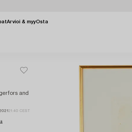
pat
Arvioi & myy
Osta
agerfors and
 2021
21:40 CEST
tä