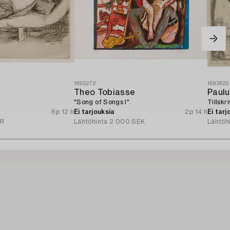
1695272
1693625
Theo Tobiasse
Paulu
"Song of Songs I".
Tillskr
6p 12 h
Ei tarjouksia
2p 14 h
Ei tarj
UR
Lähtöhinta
2 000 SEK
Lähtöh