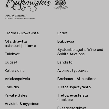
Tietoa Bukowskista
Ehdot
Ota yhteyttä
Bukipedia
asiantuntijoihimme
Systembolaget's Wine and
Tulokset
Spirits Auctions
Uutiset
Lehdistö
Kotiarviointi
Avoimet työpaikat
Asiakaspalvelu
Bonhams - All auctions
Toimitus
Tietosuojakäytäntö
Private Sales
Tietoa evästeistä
(cookies)
Arviointi & myyminen
Evästeasetukset