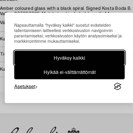
Amber coloured glass with a black spiral. Signed Kosta Boda B.
Vallien 305860373. Metal stand included. Length 44 cm.
Vähäistä kulumaa.
Napsauttamalla "hyväksy kaikki" suostut evästeiden
tallentamiseen laitteellesi verkkosivuston navigoinnin
parantamiseksi, verkkosivuston käytön analysoimiseksi ja
Kuuluu jälleenmyyntikorvauksen piiriin
markkinointimme mukauttamiseksi.
Tietoa ostamisesta
Hyväksy kaikki
Kuvan käyttöoikeudet
Hylkää ei-välttämättömät
Asetukset
Muiden katsomia kohteita