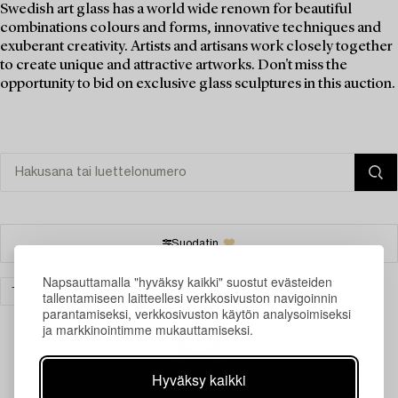
Swedish art glass has a world wide renown for beautiful
combinations colours and forms, innovative techniques and
exuberant creativity. Artists and artisans work closely together
to create unique and attractive artworks. Don't miss the
opportunity to bid on exclusive glass sculptures in this auction.
Suodatin
Napsauttamalla "hyväksy kaikki" suostut evästeiden
TAIDE
TYHJENNÄ KAIKKI
tallentamiseen laitteellesi verkkosivuston navigoinnin
parantamiseksi, verkkosivuston käytön analysoimiseksi
ja markkinointimme mukauttamiseksi.
Juuri nyt ei löytynyt hakuasi vastaavia kohteita.
Hyväksy kaikki