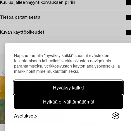
Kuuluu jälleenmyyntikorvauksen piiriin
Tietoa ostamisesta
Kuvan käyttöoikeudet
Napsauttamalla "hyväksy kaikki" suostut evästeiden
Muiden katsomia kohteita
tallentamiseen laitteellesi verkkosivuston navigoinnin
parantamiseksi, verkkosivuston käytön analysoimiseksi ja
markkinointimme mukauttamiseksi.
Hyväksy kaikki
Hylkää ei-välttämättömät
Asetukset