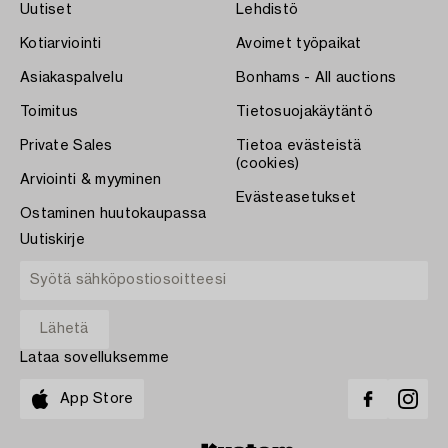
Uutiset
Lehdistö
Kotiarviointi
Avoimet työpaikat
Asiakaspalvelu
Bonhams - All auctions
Toimitus
Tietosuojakäytäntö
Private Sales
Tietoa evästeistä
(cookies)
Arviointi & myyminen
Evästeasetukset
Ostaminen huutokaupassa
Uutiskirje
Lataa sovelluksemme
App Store