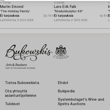
1719794
1729196
1
Martin Emond
Lars Erik Falk
I
'The Holiday Family'.
"Modulskulptur 66".
"
Ei tarjouksia
2p 14 h
Ei tarjouksia
1p 8 h
E
Lähtöhinta
3 000 SEK
Lähtöhinta
2 500 SEK
L
Tietoa Bukowskista
Ehdot
Ota yhteyttä
Bukipedia
asiantuntijoihimme
Systembolaget's Wine and
Tulokset
Spirits Auctions